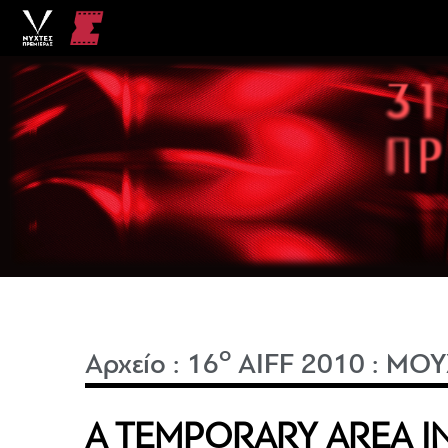
o
Αρχείο
:
16
AIFF 2010
:
ΜΟΥ
A TEMPORARY AREA I