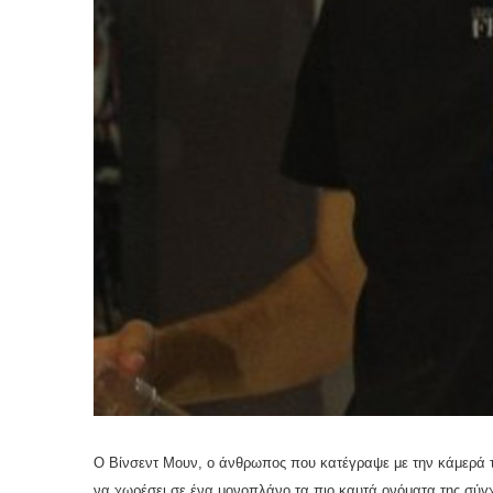
Ο Βίνσεντ Μουν, ο άνθρωπος που κατέγραψε με την κάμερά το
να χωρέσει σε ένα μονοπλάνο τα πιο καυτά ονόματα της σύγ