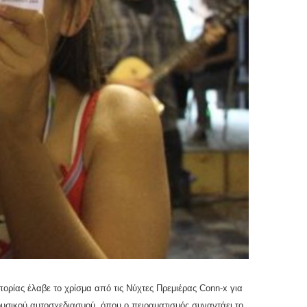
ρίας έλαβε το χρίσμα από τις Νύχτες Πρεμιέρας Conn-x για
υσικού αυτοσχεδιασμού, όπου ο πειραματισμός συναντάει το