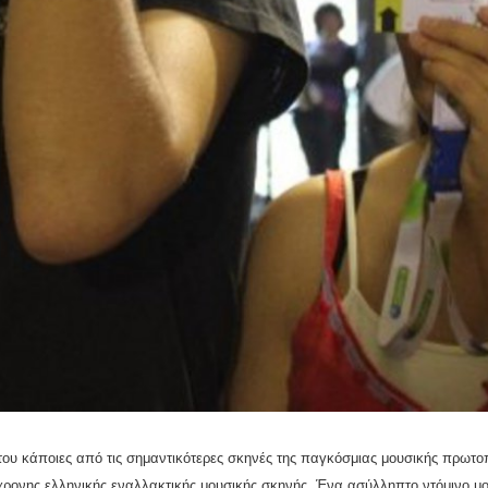
υ κάποιες από τις σημαντικότερες σκηνές της παγκόσμιας μουσικής πρωτοπο
χρονης ελληνικής εναλλακτικής μουσικής σκηνής. Ένα ασύλληπτο ντόμινο μο