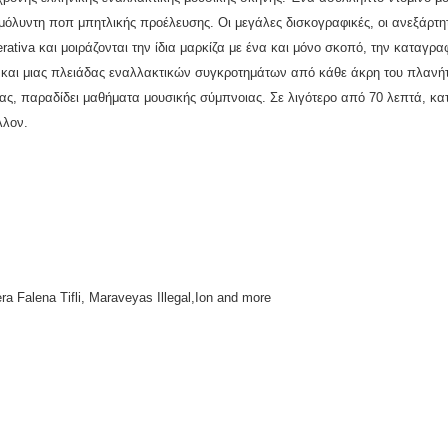
μόλυντη ποπ μπητλικής προέλευσης. Οι μεγάλες δισκογραφικές, οι ανεξάρτητ
iva και μοιράζονται την ίδια μαρκίζα με ένα και μόνο σκοπό, την καταγρα
ire και μιας πλειάδας εναλλακτικών συγκροτημάτων από κάθε άκρη του πλαν
ς, παραδίδει μαθήματα μουσικής σύμπνοιας. Σε λιγότερο από 70 λεπτά, κα
λλον.
ra Falena Tifli, Maraveyas Illegal,Ion and more