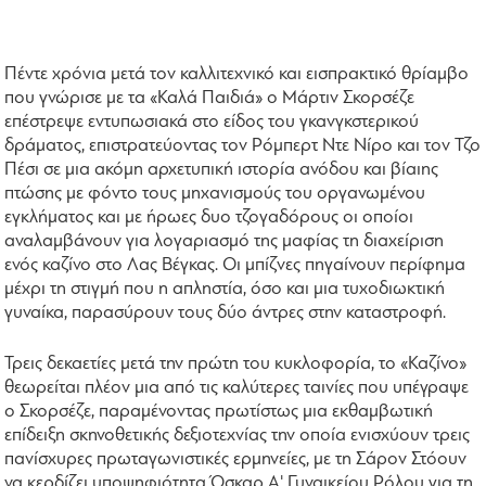
Πέντε χρόνια μετά τον καλλιτεχνικό και εισπρακτικό θρίαμβο
που γνώρισε με τα «Καλά Παιδιά» ο Μάρτιν Σκορσέζε
επέστρεψε εντυπωσιακά στο είδος του γκανγκστερικού
δράματος, επιστρατεύοντας τον Ρόμπερτ Ντε Νίρο και τον Τζο
Πέσι σε μια ακόμη αρχετυπική ιστορία ανόδου και βίαιης
πτώσης με φόντο τους μηχανισμούς του οργανωμένου
εγκλήματος και με ήρωες δυο τζογαδόρους οι οποίοι
αναλαμβάνουν για λογαριασμό της μαφίας τη διαχείριση
ενός καζίνο στο Λας Βέγκας. Οι μπίζνες πηγαίνουν περίφημα
μέχρι τη στιγμή που η απληστία, όσο και μια τυχοδιωκτική
γυναίκα, παρασύρουν τους δύο άντρες στην καταστροφή.
Τρεις δεκαετίες μετά την πρώτη του κυκλοφορία, το «Καζίνο»
θεωρείται πλέον μια από τις καλύτερες ταινίες που υπέγραψε
ο Σκορσέζε, παραμένοντας πρωτίστως μια εκθαμβωτική
επίδειξη σκηνοθετικής δεξιοτεχνίας την οποία ενισχύουν τρεις
πανίσχυρες πρωταγωνιστικές ερμηνείες, με τη Σάρον Στόουν
να κερδίζει υποψηφιότητα Όσκαρ Α' Γυναικείου Ρόλου για τη