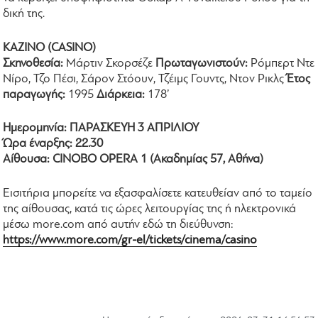
δική της.
ΚΑΖΙΝΟ (CASINO)
Σκηνοθεσία:
Μάρτιν Σκορσέζε
Πρωταγωνιστούν:
Ρόμπερτ Ντε
Νίρο, Τζο Πέσι, Σάρον Στόουν, Τζέιμς Γουντς, Ντον Ρικλς
Έτος
παραγωγής:
1995
Διάρκεια:
178’
Ημερομηνία: ΠΑΡΑΣΚΕΥΗ 3 ΑΠΡΙΛΙΟΥ
Ώρα έναρξης: 22.30
Αίθουσα: CINOBO OPERA 1 (Ακαδημίας 57, Αθήνα)
Εισιτήρια μπορείτε να εξασφαλίσετε κατευθείαν από το ταμείο
της αίθουσας, κατά τις ώρες λειτουργίας της ή ηλεκτρονικά
μέσω more.com από αυτήν εδώ τη διεύθυνση:
https://www.more.com/gr-el/tickets/cinema/casino