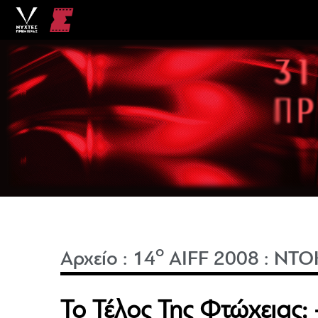
o
Αρχείο
:
14
AIFF 2008
:
ΝΤΟ
Το Τέλος Της Φτώχειας;