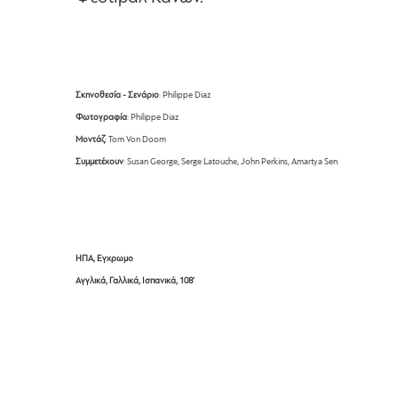
Σκηνοθεσία - Σενάριο
: Philippe Diaz
Φωτογραφία
: Philippe Diaz
Μοντάζ
: Tom Von Doom
Συμμετέχουν
: Susan George, Serge Latouche, John Perkins, Amartya Sen
ΗΠΑ, Eγχρωμο
Αγγλικά, Γαλλικά, Ισπανικά, 108’