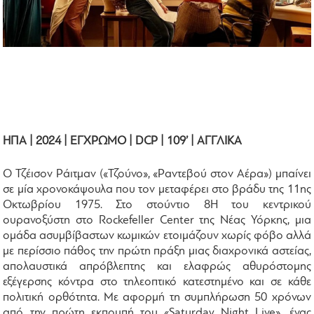
ΗΠΑ | 2024 | ΕΓΧΡΩΜΟ | DCP | 109’ | ΑΓΓΛΙΚΑ
Ο Τζέισον Ράιτμαν («Τζούνο», «Ραντεβού στον Αέρα») μπαίνει
σε μία χρονοκάψουλα που τον μεταφέρει στο βράδυ της 11ης
Οκτωβρίου 1975. Στο στούντιο 8Η του κεντρικού
ουρανοξύστη στο Rockefeller Center της Νέας Υόρκης, μια
ομάδα ασυμβίβαστων κωμικών ετοιμάζουν χωρίς φόβο αλλά
με περίσσιο πάθος την πρώτη πράξη μιας διαχρονικά αστείας,
απολαυστικά απρόβλεπτης και ελαφρώς αθυρόστομης
εξέγερσης κόντρα στο τηλεοπτικό κατεστημένο και σε κάθε
πολιτική ορθότητα. Με αφορμή τη συμπλήρωση 50 χρόνων
από την πρώτη εκπομπή του «Saturday Night Live», ένας