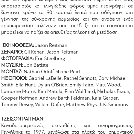
σπαρταριστός και ιλιγγιώδης φόρος τιμής περιγράφει σε
ζωντανό χρόνο τα 90 χαοτικά λεπτά που οδήγησαν στη
γέννηση της σύγχρονης κωμωδίας και την ανάδειξη ενός
χρυσωρυχείου ταλέντων που απέδειξε ότι η επανάσταση
μπορεί και να παίζει σε απευθείας τηλεοπτική μετάδοση.
ΣΚΗΝΟΘΕΣΙΑ:
Jason Reitman
ΣΕΝΑΡΙΟ:
Gil Kenan, Jason Reitman
ΦΩΤΟΓΡΑΦΙΑ:
Eric Steelberg
ΜΟΥΣΙΚΗ:
Jon Batiste
ΜΟΝΤΑΖ:
Nathan Orloff, Shane Reid
ΗΘΟΠΟΙΟΙ:
Gabriel LaBelle, Rachel Sennott, Cory Michael
Smith, Ella Hunt, Dylan O'Brien, Emily Fairn, Matt Wood,
Lamorne Morris, Kim Matula, Finn Wolfhard, Nicholas Braun,
Cooper Hoffman, Andrew Barth Feldman, Kaia Gerber,
Tommy Dewey, Willem Dafoe, Matthew Rhys, J. K. Simmons
ΤΖΕΪΣΟΝ ΡΑΪΤΜΑΝ
Καναδο-αμερικανός σκηνοθέτης και σεναριογράφος.
Γεννήθηκε το 1977, μεγάλωσε στα πλατώ του σημαντικού