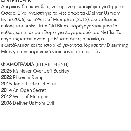
ΕΪΜΙ ΜΠΕΡΓΚ
Αμερικανίδα σκηνοθέτις ντοκιμαντέρ, υποψήφια για Έμμι και
Όσκαρ. Είναι γνωστή για ταινίες όπως τα «Deliver Us from
Evil» (2006) και «West of Memphis» (2012). Σκηνοθέτησε
επίσης το «Janis: Little Girl Blue», παρήγαγε ντοκιμαντέρ,
καθώς και τη σειρά «Dogs» για λογαριασμό του Netflix. Το
έργο της καταπιάνεται με θέματα όπως η αδικία, η
εκμετάλλευση και τα ιστορικά γεγονότα. Ίδρυσε την Disarming
Films για την παραγωγή ντοκιμαντέρ και σειρών.
ΦΙΛΜΟΓΡΑΦΙΑ
(ΕΠΙΛΕΓΜΕΝΗ)
2025
It’s Never Over Jeff Buckley
2022
Phoenix Rising
2015
Janis: Little Girl Blue
2014
An Open Secret
2012
West of Memphis
2006
Deliver Us from Evil