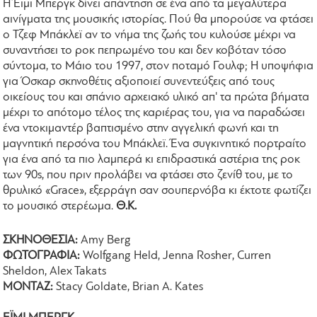
Η Έιμι Μπεργκ δίνει απάντηση σε ένα από τα μεγαλύτερα
αινίγματα της μουσικής ιστορίας. Πού θα μπορούσε να φτάσει
ο Τζεφ Μπάκλεϊ αν το νήμα της ζωής του κυλούσε μέχρι να
συναντήσει το ροκ πεπρωμένο του και δεν κοβόταν τόσο
σύντομα, το Μάιο του 1997, στον ποταμό Γουλφ; Η υποψήφια
για Όσκαρ σκηνοθέτις αξιοποιεί συνεντεύξεις από τους
οικείους του και σπάνιο αρχειακό υλικό απ' τα πρώτα βήματα
μέχρι το απότομο τέλος της καριέρας του, για να παραδώσει
ένα ντοκιμαντέρ βαπτισμένο στην αγγελική φωνή και τη
μαγνητική περσόνα του Μπάκλεϊ. Ένα συγκινητικό πορτραίτο
για ένα από τα πιο λαμπερά κι επιδραστικά αστέρια της ροκ
των 90s, που πριν προλάβει να φτάσει στο ζενίθ του, με το
θρυλικό «Grace», εξερράγη σαν σουπερνόβα κι έκτοτε φωτίζει
το μουσικό στερέωμα.
Θ.Κ.
ΣΚΗΝΟΘΕΣΙΑ:
Amy Berg
ΦΩΤΟΓΡΑΦΙΑ:
Wolfgang Held, Jenna Rosher, Curren
Sheldon, Alex Takats
ΜΟΝΤΑΖ:
Stacy Goldate, Brian A. Kates