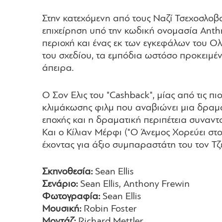
Στην κατεχόμενη από τους Ναζί Τσεχοσλοβ
επιχείρηση υπό την κωδική ονομασία Anthr
περιοχή και ένας εκ των εγκεφάλων του Ολ
του σχεδίου, τα εμπόδια ωστόσο προκειμέν
άπειρα.
Ο Σον Ελις του "Cashback", μίας από τις πι
κλιμάκωσης φιλμ που αναβιώνει μια δραμα
εποχής και η δραματική περιπέτεια συναντ
Και ο Κίλιαν Μέρφι ("Ο Άνεμος Χορεύει στο
έχοντας για άξιο συμπαραστάτη του τον Τζ
Σκηνοθεσία:
Sean Ellis
Σενάριο:
Sean Ellis, Anthony Frewin
Φωτογραφία:
Sean Ellis
Μουσική:
Robin Foster
Μοντάζ:
Richard Mettler