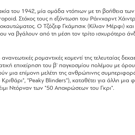
ακία του 1942, μία ομάδα ντόπιων με τη βοήθεια τ
opoid. Στόχος τους η εξόντωση του Ράινχαρντ Χάιντρι
οκαυτώματος. Ο Τζόζεφ Γκάμπσικ (Κίλιαν Μέρφι) και 
ου να βγάλουν από τη μέση τον τρίτο ισχυρότερο άνδ
ο ανανεωτικές ρομαντικές κομεντί της τελευταίας δεκα
τική επιχείρηση του β' παγκοσμίου πολέμου με όρου
ούν μια επίμονη μελέτη της ανθρώπινης συμπεριφορά
 Κριθάρι", "Peaky Blinders"), καταθέτει για άλλη μια
έιμι Ντόρναν των "50 Αποχρώσεων του Γκρι".