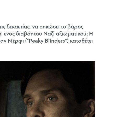
της δεκαετίας, να σηκώσει το βάρος
χ, ενός διαβόητου Ναζί αξιωματικού; Η
αν Μέρφι ("Peaky Blinders") καταθέτει