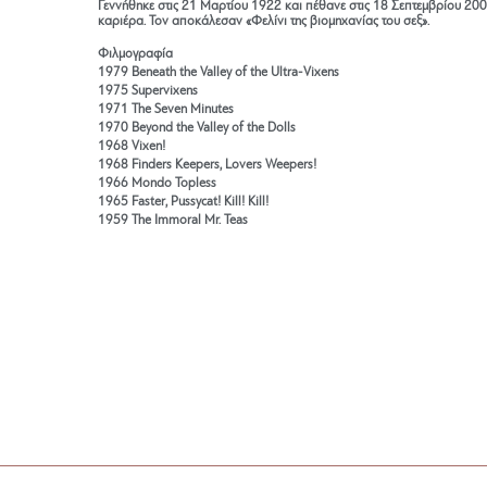
Γεννήθηκε στις 21 Μαρτίου 1922 και πέθανε στις 18 Σεπτεμβρίου 2004.
καριέρα. Τον αποκάλεσαν «Φελίνι της βιομηχανίας του σεξ».
Φιλμογραφία
1979 Beneath the Valley of the Ultra-Vixens
1975 Supervixens
1971 The Seven Minutes
1970 Beyond the Valley of the Dolls
1968 Vixen!
1968 Finders Keepers, Lovers Weepers!
1966 Mondo Topless
1965 Faster, Pussycat! Kill! Kill!
1959 The Immoral Mr. Teas