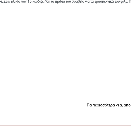
 Στην ηλικία των 15 κέρδιζε ήδη τα πρώτα του βραβεία για τα ερασιτεχνικά του φιλμ. Υ
Για περισσότερα νέα, αποκ