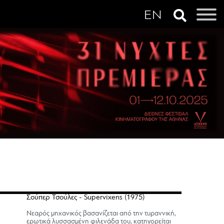
Σούπερ Τσούλες - Supervixens (1975)
Νεαρός μηχανικός βασανίζεται από την τυραννική,
ερωτικά λυσσασμένη φιλενάδα του, κατηγορείται