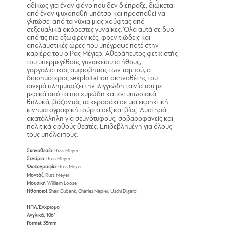
αδίκως για έναν φόνο που δεν διέπραξε, διώκεται
από έναν ψυχοπαθή μπάτσο και προσπαθεί να
γλιτώσει από τα νύχια μιας χούφτας από
σεξουαλικά ακόρεστες γυναίκες. Όλα αυτά σε δυο
από τις πιο εξωφρενικές, φρενιτιώδεις και
απολαυστικές ώρες που υπέγραψε ποτέ στην
καριέρα του ο Ρας Μέγιερ. Αθεράπευτος φετιχιστής
του υπερμεγέθους γυναικείου στήθους,
γαργαλιστικός αμφισβητίας των ταμπού, ο
διασημότερος sexploitation σκηνοθέτης του
σινεμά πλημμυρίζει την ιλιγγιώδη ταινία του με
μερικά από τα πιο χυμώδη και εντυπωσιακά
θηλυκά, βάζοντάς τα κερασάκι σε μια εκρηκτική
κινηματογραφική τούρτα σεξ και βίας. Αυστηρά
ακατάλληλη για σεμνότυφους, σοβαροφανείς και
πολιτικά ορθούς θεατές. Επιβεβλημένη για όλους
τους υπόλοιπους.
Σκηνοθεσία
: Russ Meyer
Σενάριο
: Russ Meyer
Φωτογραφία
: Russ Meyer
Μοντάζ
: Russ Meyer
Μουσική
: William Loose
Ηθοποιοί
: Shari Eubank, Charles Napier, Uschi Digard
ΗΠΑ, Έγχρωμο
Αγγλικά, 106΄
Format: 35mm