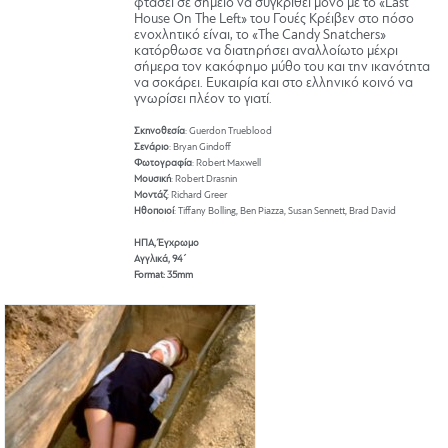
φτάσει σε σημείο να συγκριθεί μόνο με το «Last
House On The Left» του Γουές Κρέιβεν στο πόσο
ενοχλητικό είναι, το «The Candy Snatchers»
κατόρθωσε να διατηρήσει αναλλοίωτο μέχρι
σήμερα τον κακόφημο μύθο του και την ικανότητα
να σοκάρει. Ευκαιρία και στο ελληνικό κοινό να
γνωρίσει πλέον το γιατί.
Σκηνοθεσία
: Guerdon Trueblood
Σενάριο
: Bryan Gindoff
Φωτογραφία
: Robert Maxwell
Μουσική
: Robert Drasnin
Μοντάζ
: Richard Greer
Ηθοποιοί
: Tiffany Bolling, Ben Piazza, Susan Sennett, Brad David
ΗΠΑ, Έγχρωμο
Αγγλικά, 94΄
Format: 35mm