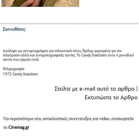
Σκηνοθέτης:
GUERDON TRUEBLOOD
Δούλεψε ως σεναριογράφος για τηλεοπτικά σόου, θρίλερ γυρισμένα για την
τηλεόραση αλλά και κινηματογραφικές ταινίες. Το Candy Snatchers είναι η μοναδική
ταινία που γύρισε ποτέ.
Φιλμογραφία
1973 Candy Snatchers
Στείλτε με e-mail αυτό το αρθρο
|
Εκτυπώστε το Αρθρο
Για περισσότερα νέα, αποκλειστικές συνεντευξεις και video, επισκεφτείτε
το
Cinemag.gr