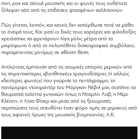
ποπ, ροκ και σόουλ μουσικής και οι φωνές τους ουδέποτε
ζήλεψαν κάτι από τις επιδόσεις φτασμένων καλλιτεχνών.
Πώς γίνεται, λοιπόν, και κανείς δεν κατόρθωσε ποτέ να μάθει
το όνομά τους; Και γιατί οι δικές τους καριέρες και φιλοδοξίες
χρειάστηκε να φρενάρουν λίγα μόλις μέτρα από το
μικρόφωνο ή από το πολυπόθητο δισκογραφικό συμβόλαιο,
παραμένοντας μονίμως σε αθέατη θέση;
Αντλώντας έμπνευση από τις ατομικές ιστορίες μερικών από
τις σημαντικότερες «βοηθητικές» τραγουδίστριες (ή αλλιώς
«δεύτερες φωνές») που γνώρισε το πεντάγραμμο, το
πανέμορφο ντοκιμαντέρ του Μόργκαν Νέβιλ μας συστήνει τα
θαυμαστά ταλέντα γυναικών όπως η Νταρλίν Λαβ, η Μέρι
Κλέιτον, η Λίσα Φίσερ και μέσα από τις ξεχωριστές
περιπτώσεις τους απευθύνει έναν φόρο τιμής σε μερικούς από
τους αφανείς ήρωες της μουσικής βιομηχανίας. Λ.Κ.