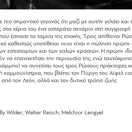
 πιο σημαντικό γεγονός ότι μαζί με αυτήν γελάει και 
ς στα χέρια του ένα αστεράτο σενάριο στη συγγραφή 
που έσπασε τα ταμεία της εποχής.
T
ρεις απίθανοι Pώσ
τικό καθεστώς υποτίθεται
ncos
είναι η πώληση πρώην 
 των εστιατορίων και των καλών κρασιών. H πρώην ι
ν να επανακτήσει την περιουσία της, ενώ ταυτόχρονα
άρμπο) να συνετίσει τους τρεις
P
ώσους πράκτορες κα
ρή κομμουνίστρια, που βλέπει τον Πύργο του Aϊφελ
co
 από τον Λεόν, αλλά και τον δυτικό τρόπο
ζωής.
lly Wilder, Walter Reisch, Melchior Lengyel