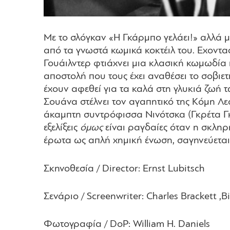
Mε το σλόγκαν «H Γκάρμπο γελάει!» αλλά με
από τα γνωστά κωμικά κοκτέιλ του.
E
χοντα
Γουάιλντερ φτιάχνει μια κλασική κωμωδία 
αποστολή που τους έχει αναθέσει το σοβιε
έχουν αφεθεί για τα καλά στη γλυκιά ζωή
Σουάνα στέλνει τον αγαπητικό της Kόμη Λεό
άκαμπτη συντρόφισσα Nινότσκα (Γκρέτα Γκ
εξελίξεις
όμως
είναι ραγδαίες όταν η σκλη
έρωτα ως απλή χημική ένωση, σαγηνεύεται
Σκηνοθεσία
/ Director:
Ernst Lubitsch
Σενάριο
/ Screenwriter: Charles Brackett ,Bi
Φωτογραφία
/ DoP: William H. Daniels