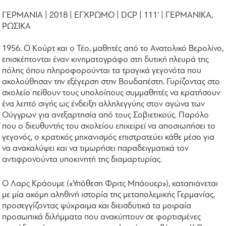
ΓΕΡΜΑΝΙΑ | 2018 | ΕΓΧΡΩΜΟ | DCP | 111' | ΓΕΡΜΑΝΙΚΑ,
ΡΩΣΙΚΑ
1956. Ο Κούρτ και ο Τέο, μαθητές από το Ανατολικό Βερολίνο,
επισκέπτονται έναν κινηματογράφο στη δυτική πλευρά της
πόλης όπου πληροφορούνται τα τραγικά γεγονότα που
ακολούθησαν την εξέγερση στην Βουδαπέστη. Γυρίζοντας στο
σχολείο πείθουν τους υπολοίπους συμμαθητές να κρατήσουν
ένα λεπτό σιγής ως ένδειξη αλληλεγγύης στον αγώνα των
Ούγγρων για ανεξαρτησία από τους Σοβιετικούς. Παρόλο
που ο διευθυντής του σχολείου επιχειρεί να αποσιωπήσει το
γεγονός, ο κρατικός μηχανισμός επιστρατεύει κάθε μέσο για
να ανακαλύψει και να τιμωρήσει παραδειγματικά τον
αντιφρονούντα υποκινητή της διαμαρτυρίας.
Ο Λαρς Κράουμε («Υπόθεση Φριτς Μπάουερ»), καταπιάνεται
με μία ακόμη αληθινή ιστορία της μεταπολεμικής Γερμανίας,
προσεγγίζοντας ψύχραιμα και διεισδυτικά τα μοιραία
προσωπικά διλήμματα που ανακύπτουν σε φορτισμένες