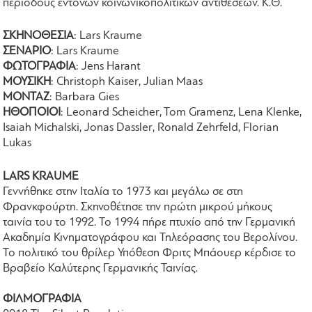
περιόδους έντονων κοινωνικοπολιτικών αντιθέσεων. Κ.Θ.
ΣΚΗΝΟΘΕΣΙΑ
: Lars Kraume
ΣΕΝΑΡΙΟ
: Lars Kraume
ΦΩΤΟΓΡΑΦΙΑ
: Jens Harant
ΜΟΥΣΙΚΗ
: Christoph Kaiser, Julian Maas
ΜΟΝΤΑΖ
: Barbara Gies
ΗΘΟΠΟΙΟΙ
: Leonard Scheicher, Tom Gramenz, Lena Klenke,
Isaiah Michalski, Jonas Dassler, Ronald Zehrfeld, Florian
Lukas
LARS KRAUME
Γεννήθηκε στην Ιταλία το 1973 και μεγάλω σε στη
Φρανκφούρτη. Σκηνοθέτησε την πρώτη μικρού μήκους
ταινία του το 1992. Το 1994 πήρε πτυχίο από την Γερμανική
Ακαδημία Κινηματογράφου και Τηλεόρασης του Βερολίνου.
Το πολιτικό του θρίλερ Υπόθεση Φριτς Μπάουερ κέρδισε το
Βραβείο Καλύτερης Γερμανικής Ταινίας.
ΦΙΛΜΟΓΡΑΦΙΑ