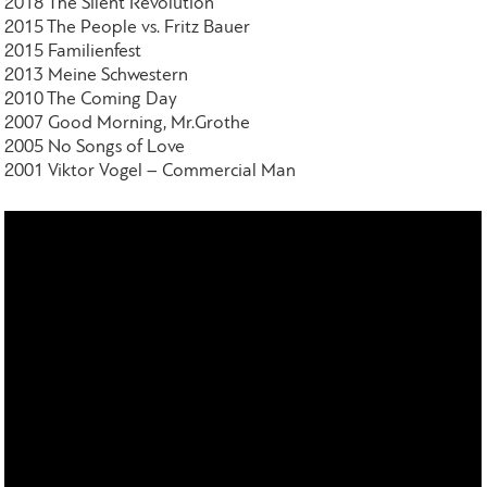
2018 The Silent Revolution
2015 The People vs. Fritz Bauer
2015 Familienfest
2013 Meine Schwestern
2010 The Coming Day
2007 Good Morning, Mr.Grothe
2005 No Songs of Love
2001 Viktor Vogel – Commercial Man