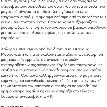
H έκτη μεγάλου μήκους δημιουργία ενός από τους πλέον
αξιοσέβαστους σκηνοθέτες του ασιατικού σινεμά αποτελεί ένα
μαγευτικό αίνιγμα το οποίο χτίζεται γύρω από έναν
επαρχιώτη νεαρό, μια όμορφη γνώριμη από το παρελθόν του
κι έναν ευκατάστατο άντρα. Όταν το κορίτσι εξαφανίζεται
μυστηριωδώς, οι υποψίες του αγοριού ότι βασικός υπεύθυνος
μπορεί να είναι ο πλούσιος φίλος της αρχίζουν να τον
κυριεύουν.
Χαλαρά εμπνευσμένη από ένα διήγημα του Χαρούκι
Μουρακάμι η ταινία αποκαλύπτεται σταδιακά ως εξιστόρηση
μιας ερωτικής εμμονής, αντανάκλαση ταξικών
αντιπαραθέσεων της σύγχρονης Κορέας και ταυτόχρονα ως
σύνθετο κινηματογραφικό παιχνίδι ανάμεσα στο φαίνεσθαι
και το είναι. Όλα αυτά καλλιεργούνται μέσα από μαγνητικές
ερμηνείες, μια σκηνοθεσία εκπληκτική μέσα στη φαινομενική
της λιτότητα και την απαίτηση ο θεατής να παραδοθεί στο
ήρεμο χτίσιμο της πλοκής για να εισπράξει στο τέλος τις
θαυμάσιες ανταμοιβές της. Λ.Κ.