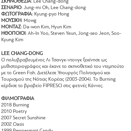
ΣΚΗΝΟΘΕΣΙΑ
: Lee Chang-dong
ΣΕΝΑΡΙΟ
: Jung-mi Oh, Lee Chang-dong
ΦΩΤΟΓΡΑΦΙΑ
: Kyung-pyo Hong
ΜΟΥΣΙΚΗ
: Mowg
ΜΟΝΤΑΖ
: Da-won Kim, Hyun Kim
ΗΘΟΠΟΙΟΙ
: Ah-In Yoo, Steven Yeun, Jong-seo Jeon, Soo-
Kyung Kim
LEE CHANG-DONG
Ο πολυβραβευμένος Λι Τσανγκ-ντονγκ ξεκίνησε ως
μυθιστοριογράφος και έκανε το σκηνοθετικό του ντεμπούτο
με το Green Fish. Διετέλεσε Υπουργός Πολιτισμού και
Τουρισμού της Νότιας Κορέας (2003-2004). Το Burning
κέρδισε το βραβείο FIPRESCI στις φετινές Κάννες.
ΦΙΛΜΟΓΡΑΦΙΑ
2018 Burning
2010 Poetry
2007 Secret Sunshine
2002 Oasis
1999 Peppermint Candy