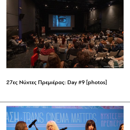
27ες Νύχτες Πρεμιέρας: Day #9 [photos]