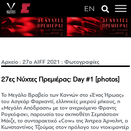
Αρχείο
:
27o AIFF 2021
:
Φωτογραφίες
27ες Νύχτες Πρεμιέρας: Day #1 [photos]
Το Μεγάλο Βραβείο των Καννών στο «Ένας Ήρωας»
του Ασγκάρ Φαρχαντί, ελληνικές μικρού μήκους, η
«Μεγάλη Απόδραση» με τον ανερχόμενο Φραντς
Ρογκόφσκι, παρουσία του σκηνοθέτη Σεμπάστιαν
Μάιζε, το συνταρακτικό «Cow» της Άντρεα Άρνολντ, ο
Κωνσταντίνος Τζούμας στον πρόλογο του ντοκιμαντέρ