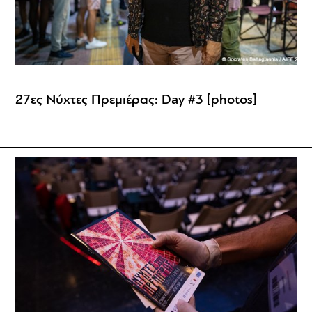
27ες Νύχτες Πρεμιέρας: Day #3 [photos]