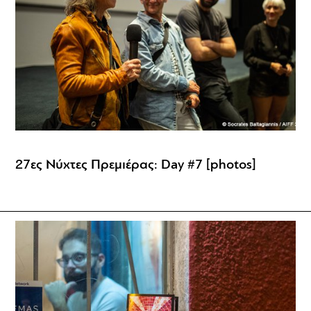
27ες Νύχτες Πρεμιέρας: Day #7 [photos]