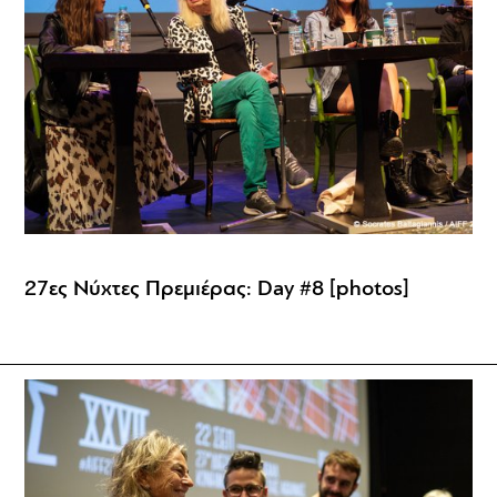
27ες Νύχτες Πρεμιέρας: Day #8 [photos]