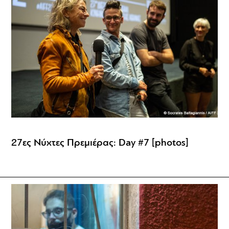
27ες Νύχτες Πρεμιέρας: Day #7 [photos]