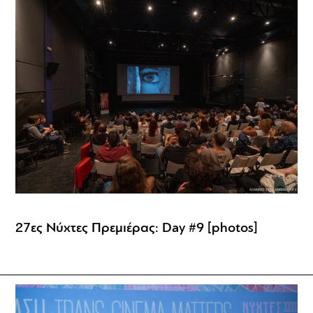
27ες Νύχτες Πρεμιέρας: Day #9 [photos]