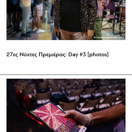
27ες Νύχτες Πρεμιέρας: Day #3 [photos]