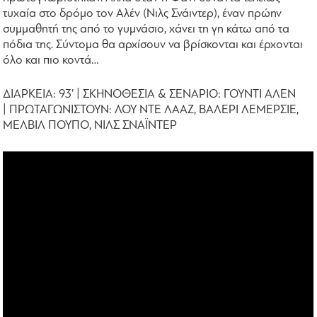
τυχαία στο δρόμο τον Αλέν (Νιλς Σνάιντερ), έναν πρώην
συμμαθητή της από το γυμνάσιο, χάνει τη γη κάτω από τα
πόδια της. Σύντομα θα αρχίσουν να βρίσκονται και έρχονται
όλο και πιο κοντά…
ΔΙΑΡΚΕΙΑ: 93’ | ΣΚΗΝΟΘΕΣΙΑ & ΣΕΝΑΡΙΟ: ΓΟΥΝΤΙ ΑΛΕΝ
| ΠΡΩΤΑΓΩΝΙΣΤΟΥΝ: ΛΟΥ ΝΤΕ ΛΑΑΖ, ΒΑΛΕΡΙ ΛΕΜΕΡΣΙΕ,
ΜΕΛΒΙΛ ΠΟΥΠΟ, ΝΙΛΣ ΣΝΑΪΝΤΕΡ