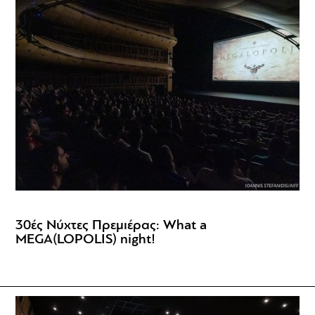
30ές Νύχτες Πρεμιέρας: What a
MEGA(LOPOLIS) night!