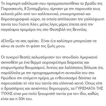
Τη λαμπερή εκδήλωση που πραγματοποιήθηκε το βράδυ της
Παρασκευής, 8 Σεπτεμβρίου, τίμησαν με την παρουσία τους
εκλεκτά μέλη από τον καλλιτεχνικό, επιχειρηματικό και
δημοσιογραφικό χώρο, τα οποία απήλαυσαν την γαλλόφωνη
ταινία του Γούντι Άλεν, μόλις λίγες μέρες έπειτα από την
παγκόσμια πρεμιέρα της στο Φεστιβάλ της Βενετίας.
«Ελπίζω να σας αρέσει. Είναι ό,τι καλύτερο μπορούσα να
κάνω σε αυτήν τη φάση της ζωής μου».
Οι τυχεροί θεατές καλωσόρισαν τον σπουδαίο Αμερικανό
σκηνοθέτη με ένα θερμό χειροκρότημα διαρκείας και
επιφωνήματα θαυμασμού. Άνετος και λαλίστατος δήλωσε ότι,
παράλληλα με την προγραμματισμένη συναυλία του στο
Ηρώδειο την επόμενη ημέρα, με ενθουσιασμό δέχτηκε να
παρουσιάσει τη νέα του ταινία στο ελληνικό κοινό. Όπως είπε
ο δραστήριος και αεικίνητος δημιουργός, τα ΓΥΡΙΣΜΑΤΑ ΤΗΣ
ΤΥΧΗΣ είναι μια πολύ ξεχωριστή ταινία για τον ίδιο, καθώς
είναι και η 50ή του.