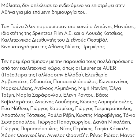
Μάλιστα, δεν απέκλεισε το ενδεχόμενο να επιστρέψει στην
Αθήνα για μία επόμενη δημιουργία του.
Τον Γούντι Άλεν παρουσίασαν στο κοινό ο Αντώνης Μανιάτης,
ιδιοκτήτης της Spentzos Film Α.Ε. και ο Λουκάς Κατσίκας,
Καλλιτεχνικός Διευθυντής του Διεθνούς Φεστιβάλ
Κινηματογράφου της Αθήνας Νύχτες Πρεμιέρας.
Την πρεμιέρα τίμησαν με την παρουσία τους πολλά πρόσωπα
από τον καλλιτεχνικό χώρο, όπως οι Laurence AUER
(Πρέσβειρα της Γαλλίας στην Ελλάδα), Ελευθερία
Αρβανιτάκη, Οδυσσέας Παπασπηλιόπουλος, Κωνσταντίνος
Μαρκουλάκης, Αντίνοος Αλμπάνης, Μιμή Ντενίση, Όλγα
Τρέμη, Μαρία Σαράφογλου, Ελένη Ράντου, Βάσω
Καβαλιεράτου, Αντώνης Λουδάρος, Κώστας Λαμπρόπουλος,
Εύα Νάθενα, Γιώργος Καραμίχος, Γιώργος Τσεμπερόπουλος,
Αποστόλης Τότσικας, Ρούλα Ρέβη, Κωστής Μαραβέγιας, Τόνια
Σωτηροπούλου, Γιώργος Παπαγεωργίου, Δανάη Μιχαλάκη,
Γιώργος Πυρπασόπουλος, Νίκος Περάκης, Σοφία Κόκκαλη,
Χάρης Φραγκούλης, Αγγελος Φραντζής, Ρένος Ρώτας, Μάνος