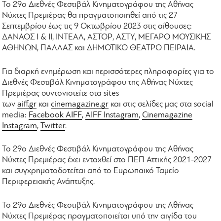
Το 29ο Διεθνές Φεστιβάλ Κινηματογράφου της Αθήνας
Νύχτες Πρεμιέρας θα πραγματοποιηθεί από τις 27
Σεπτεμβρίου έως τις 9 Οκτωβρίου 2023 στις αίθουσες:
ΔΑΝΑΟΣ Ι & ΙΙ, ΙΝΤΕΑΛ, ΑΣΤΟΡ, ΑΣΤΥ, ΜΕΓΑΡΟ ΜΟΥΣΙΚΗΣ
ΑΘΗΝΩΝ, ΠΑΛΛΑΣ και ΔΗΜΟΤΙΚΟ ΘΕΑΤΡΟ ΠΕΙΡΑΙΑ.
Για διαρκή ενημέρωση και περισσότερες πληροφορίες για το
Διεθνές Φεστιβάλ Κινηματογράφου της Αθήνας Νύχτες
Πρεμιέρας συντονιστείτε στα sites
των
aiff.gr
και
cinemagazine.gr
και στις σελίδες μας στα social
media:
Facebook AIFF
,
AIFF Instagram
,
Cinemagazine
Instagram
,
Twitter
.
Το 29o Διεθνές Φεστιβάλ Κινηματογράφου της Αθήνας
Νύχτες Πρεμιέρας έχει ενταχθεί στο ΠΕΠ Αττικής 2021-2027
και συγχρηματοδοτείται από το Ευρωπαϊκό Ταμείο
Περιφερειακής Ανάπτυξης.
Το 29ο Διεθνές Φεστιβάλ Κινηματογράφου της Αθήνας
Νύχτες Πρεμιέρας πραγματοποιείται υπό την αιγίδα του