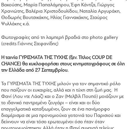
Βακούσης, Μαρία Παπαλάμπρου, Έφη Κάντζα, Γιώργος
Χρανιώτης, Βαλέρια Χριστοδουλίδου, Ναταλία Αργυράκη,
Θοδωρής Βουτσικάκης, Ηλίας Γιαννακάκης, Σταύρος
Ψυλλάκης κ.ά.
Φωτογραφίες από τη λαμπερή βραδιά στο photo gallery
(credits Γιάννης Στεφανίδης)
Η ταινία ΓΥΡΙΣΜΑΤΑ ΤΗΣ ΤΥΧΗΣ (ξεν. Τίτλος COUP DE
CHANCE) θα κυκλοφορήσει στους κινηματογράφους σε όλη
την Ελλάδα από 27 Σεπτεμβρίου.
Τα ΓΥΡΙΣΜΑΤΑ ΤΗΣ ΤΥΧΗΣ μιλούν για τον σημαντικό ρόλο
που παίζουν οι ευκαιρίες, αλλά και η τύχη στη ζωή μας. Η
Φανί (Λου ντε Λάαζ) και ο Ζαν (Μελβίλ Πουπό) μοιάζουν με
το ιδανικό παντρεμένο ζευγάρι – είναι και οι δύο
επαγγελματικά καταξιωμένοι, ζουν σε ένα πανέμορφο
διαμέρισμα σε μια προνομιούχα γειτονιά του Παρισιού και
δείχνουν να είναι τόσο ερωτευμένοι όσο ήταν όταν
πρωτογνωρίστηκαν. Αλλά όταν η Φανί συναντά τελείως