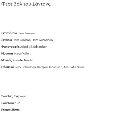
Φεστιβάλ του Σάντανς.
Σκηνοθεσία
: Jens Jonsson
Σενάριο
: Jens Jonsson, Hans Gunnarson
Φωτογραφία
: Askild Vik Edvardsen
Μουσική
: Martin Willert
Μοντάζ
: Kristofer Nordin
Ηθοποιοί
: Jerry Johansson, Hampus Johansson, Ann-Sofie Nurmi
Σουηδία, Εγχρωμο
Σουηδικά, 107’
Format: 35mm