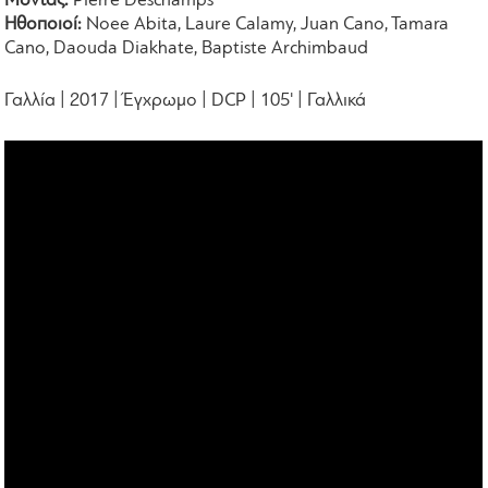
Μοντάζ:
Pierre Deschamps
Ηθοποιοί:
Noee Abita, Laure Calamy, Juan Cano, Tamara
Cano, Daouda Diakhate, Baptiste Archimbaud
Γαλλία | 2017 | Έγχρωμο | DCP | 105' | Γαλλικά