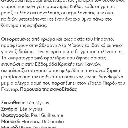
αντιδράσει παρορμητικά, κλέβοντας για αρχή τον σκύλο ενός
νεαρού που κυνηγά η αστυνομία. Καθώς κάθε στιγμή της
μοιάζει πλέον ανεπανάληπτη, οι περιπλανήσεις των δύο
παιδιών μετατρέπονται σε έναν άναρχο ύμνο πάνω στο
ξύπνημα της εφηβείας.
Οι κορεσμένες από χρώμα και φως ακτές του Μπορντό,
προσφέρουν στην 28χρονη Λέα Μίσιους το ιδανικό σκηνικό
για να ξεδιπλώσει ένα ηχηρό πρώτο δείγμα του ταλέντου της.
Το κινηματογραφικό εφαλτήριο που άφησε άριστες
εντυπώσεις στην Εβδομάδα Κριτικής των Καννών,
αιχμαλωτίζει στη γοητεία του φιλμ 35mm την πάντα ζόρικη
μετάβαση από την παιδικότητα στην ενηλικίωση, διανθισμένη
με μια αλέγρα ορμή που παραπέμπει στον «Τρελό Πιερό» του
Γκοντάρ.
Παρουσία της σκηνοθέτιδας
Σκηνοθεσία:
Léa Mysius
Σενάριο:
Léa Mysius
Φωτογραφία:
Paul Guilhaume
Μουσική:
Florencia Di Concilio