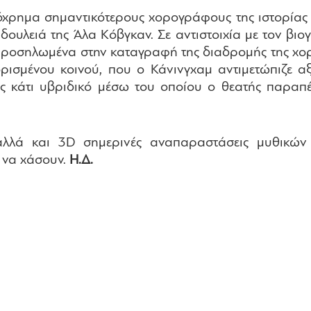
τόχρημα σημαντικότερους χορογράφους της ιστορίας 
η δουλειά της Άλα Κόβγκαν. Σε αντιστοιχία με τον βι
ι προσηλωμένα στην καταγραφή της διαδρομής της χο
ορισμένου κοινού, που ο Κάνινγχαμ αντιμετώπιζε α
 ως κάτι υβριδικό μέσω του οποίου ο θεατής παραπ
 αλλά και 3D σημερινές αναπαραστάσεις μυθικώ
ι να χάσουν.
Η.Δ.