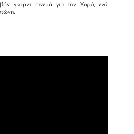
 αβάν γκαρντ σινεμά για τον Χορό, ενώ
στώνη.