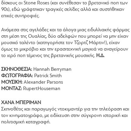
δίσκους οι Stone Roses (και συνέθεσαν το βρετανικό ποπ των
90s), εδώ γράφτηκαν τραγικές σελίδες αλλά και συστήθηκαν
επικές συντροφιές.
Ανάμεσα στις αγελάδες και τα άλογα μιας ειδυλλιακής φάρμας
στη μέση της Ουαλίας, δύο αδελφών που μπορεί να μην είχαν
μουσικό ταλέντο (κατηγορήστε τον Τζορτζ Μάρτιν!), είχαν
όμως το μικρόβιο και την ερασιτεχνική μαγκιά να αναγείρουν
το ιερό ποπ τέμενος της βρετανικής μουσικής.
Η.Δ.
ΣΚΗΝΟΘΕΣΙΑ:
Hannah Berryman
ΦΩΤΟΓΡΑΦΙΑ:
Patrick Smith
ΜΟΥΣΙΚΗ:
Alexander Parsons
ΜΟΝΤΑΖ:
RupertHouseman
ΧΑΝΑ ΜΠΕΡΙΜΑΝ
Σκηνοθέτις και παραγωγός ντοκιμαντέρ για την τηλεόραση και
τον κινηματογράφο, με ειδίκευση στην σύγχρονη ιστορική και
πολιτισμική καταγραφή.