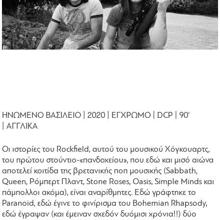
ΗΝΩΜΕΝΟ ΒΑΣΙΛΕΙΟ | 2020 | ΕΓΧΡΩΜΟ | DCP | 90'
| ΑΓΓΛΙΚΑ
Οι ιστορίες του Rockfield, αυτού του μουσικού Χόγκουαρτς,
του πρώτου στούντιο-«πανδοχείου», που εδώ και μισό αιώνα
αποτελεί κοιτίδα της βρετανικής ποπ μουσικής (Sabbath,
Queen, Ρόμπερτ Πλαντ, Stone Roses, Oasis, Simple Minds και
πάμπολλοι ακόμα), είναι αναρίθμητες. Εδώ γράφτηκε το
Paranoid, εδώ έγινε το φινίρισμα του Bohemian Rhapsody,
εδώ έγραψαν (και έμειναν σχεδόν δυόμισι χρόνια!!) δύο