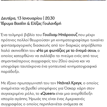
Δευτέρα, 13 Ιανουαρίου | 20.30
Ίδρυμα Βασίλη & Ελίζας Γουλανδρή
Ένα τολμηρό βιβλίο του
Γουίλιαμ Μπάροουζ
που μέχρι
πρότινος πολλοί θεωρούσαν μη κινηματογραφίσιμο τυχαίνει
φαντασμαγορικής διασκευής από τον διαρκώς απρόβλεπτο
Ιταλό σκηνοθέτη του
«Να με φωνάζεις με το όνομά σου»
, ο
οποίος κατορθώνει να συλλάβει το πνεύμα ενός από τους
σημαντικότερους συγγραφείς του 20ού αιώνα και να
υπογράψει ταυτόχρονα ένα γοητευτικό κινηματογραφικό
παράδοξο.
Με έξοχο πρωταγωνιστή του τον
Ντάνιελ Κρεγκ
, ο οποίος
αναμένεται να βρεθεί υποψήφιος για Όσκαρ χάρη στον
συγκεκριμένο ρόλο, το
«Queer»
είναι μια ανορθόδοξη
ιστορία αγάπης. Ήρωάς της είναι ένας Αμερικανός
συγγραφέας ο οποίος περιπλανιέται ανάμεσα σε