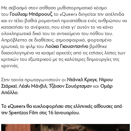
Με σεβασμό στον ατίθασο μυθιστορηματικό κόσμο
του
Γουίλιαμ Μπάροουζ
, το «Queer» διηγείται την απέλπιδα
και εν τέλει βαθιά ρομαντική προσπάθεια ενός ανθρώπου να
κατακτήσει το ανέφικτο, που είναι γι' αυτόν το να κάνει
ολοκληρωτικά δικό του το αντικείμενο του πόθου του.
Απρόβλεπτο σε διαθέσεις, ατμοσφαιρικό, φορτισμένο
ερωτικά, το φιλμ του
Λούκα Γκουαντανίνο
βρέθηκε
δικαιολογημένα να κοσμεί αρκετές από τις ετήσιες λίστες των
κριτικών του εξωτερικού με τις καλύτερες δημιουργίες της
χρονιάς.
Στην ταινία πρωταγωνιστούν οι
Ντάνιελ Κρεγκ
,
Ντρου
Στάρκεϊ
,
Λέσλι Μάνβιλ
,
Τζέισον Σουόρτσμαν
και
Ομάρ
Απόλλο
.
Το «Queer» θα κυκλοφορήσει στις ελληνικές αίθουσες από
την Spentzos Film στις 16 Ιανουαρίου.