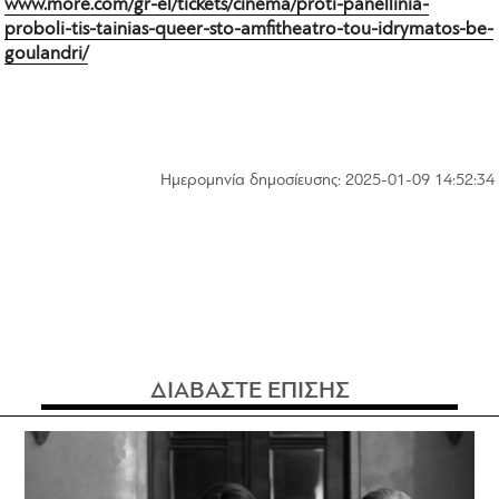
www.more.com/gr-el/tickets/cinema/proti-panellinia-
proboli-tis-tainias-queer-sto-amfitheatro-tou-idrymatos-be-
goulandri/
Hμερομηνία δημοσίευσης: 2025-01-09 14:52:34
ΔΙΑΒΑΣΤΕ ΕΠΙΣΗΣ