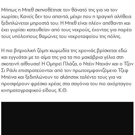
Μήπως η Μπεθ σκηνοθέτησε τον θάνατό της για να τον
χωρίσει; Κανείς δεν του απαντά, μέχρι που η τραγική αλήθεια
ξεδιπλώνεται μπροστά του: Η Μπεθ είναι πλέον απέθαντη και
έχει γυρίσει κατευθείαν από τους νεκρούς, έχοντας για παρέα
τους υπόλοιπους θαμώνες του νεκροταφείου της πόλης.
Η πιο βιτριολική ζόμπι κωμωδία της χρονιάς βρίσκεται εδώ
και εγγυάται με το αίμα της για τα πιο μακάβρια γέλια στη
σκοτεινή αίθουσα! Η Ομπρεϊ Πλάζα, ο Ντέιν Ντεχάν και ο Τζον
Σι Ράιλι επιστρατεύονται από τον πρωτοεμφανιζόμενο Τζεφ
Μπέινα και ξεδιπλώνουν το σλάπστικ ταλέντο τους για να
προσφέρουν φρέσκο κρέας στα σαγόνια του πιο αχόρταγου
κινηματογραφικού είδους. Κ.Θ.