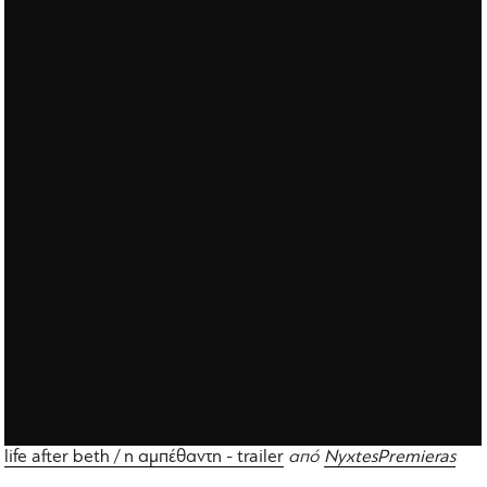
life after beth / η αμπέθαντη - trailer
από
NyxtesPremieras