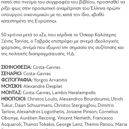
πιστό στο πνεύμα του συγγραφέα του βιβλίου, προσπαθεί να
ρίξει φως στην προσωπική αναμέτρηση του Έλληνα πρώην
υπουργού οικονομικών με το, κατά τον ίδιο, «βαθύ
κατεστημένο της Ευρώπης».
50 χρόνια μετά το «Ζ», που κέρδισε το Όσκαρ Καλύτερης
Ξένης Ταινίας, ο Γαβράς επιστρέφει με σινεμά ιδεολογικής
φόρτισης, σινεμά που εξυμνεί την σημασία της συζήτησης και
της πολιτικής διαπραγμάτευσης. Η.Δ.
ΣΚΗΝΟΘΕΣΙΑ:
Costa-Gavras
ΣΕΝΑΡΙΟ:
Costa-Gavras
ΦΩΤΟΓΡΑΦΙΑ:
Yorgos Arvanitis
ΜΟΥΣΙΚΗ:
Alexandre Desplat
ΜΟΝΤΑΖ:
Costa-Gavras, Lambis Haralampidis
ΗΘΟΠΟΙΟΙ:
Christos Loulis, Alexandros Bourdoumis, Ulrich
Tukur, Daan Schuurmans, Christos Stergioglou, Dimitris
Tarlow, Alexandros Logothetis, Josiane Pinson, Cornelius
Obonya, Aurélien Recoing, Vincent Nemeth, Francesco
Acquaroli, Thanos Tokakis, George Lenz, Themis Panou, Maria