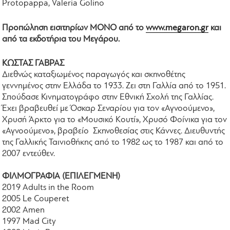
Protopappa, Valeria Golino
Προπώληση εισιτηρίων ΜΟΝΟ από το
www.megaron.gr
και
από τα εκδοτήρια του Μεγάρου.
ΚΩΣΤΑΣ ΓΑΒΡΑΣ
Διεθνώς καταξιωμένος παραγωγός και σκηνοθέτης
γεννημένος στην Ελλάδα το 1933. Ζει στη Γαλλία από το 1951.
Σπούδασε Κινηματογράφο στην Εθνική Σχολή της Γαλλίας.
Έχει βραβευθεί με Όσκαρ Σεναρίου για τον «Αγνοούμενο»,
Χρυσή Άρκτο για το «Μουσικό Κουτί», Χρυσό Φοίνικα για τον
«Αγνοούμενο», βραβείο Σκηνοθεσίας στις Κάννες. Διευθυντής
της Γαλλικής Ταινιοθήκης από το 1982 ως το 1987 και από το
2007 εντεύθεν.
ΦΙΛΜΟΓΡΑΦΙΑ (ΕΠΙΛΕΓΜΕΝΗ)
2019 Adults in the Room
2005 Le Couperet
2002 Amen
1997 Mad City