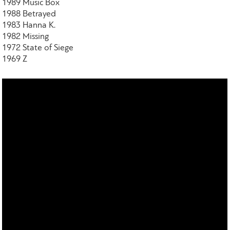
1989 Music Box
1988 Betrayed
1983 Hanna K.
1982 Missing
1972 State of Siege
1969 Z