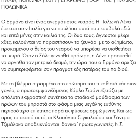
ΙΤΑΛΙΑ, ΠΟΛΩΝΙΑ | 2019 | ΕΓΧΡΩΜΟ | DCP | 102' | ΙΤΑΛΙΚΑ,
ΠΟΛΩΝΙΚΑ
Ο Ερμάνο είναι ένας ανερμάτιστος νεαρός. Η Πολωνή Λένα
έρχεται στην Ιταλία για να πουλήσει αυτό που κουβαλά εδώ
και επτά μήνες στην κοιλιά της. Οι δυο τους, άγνωστοι μέχρι
χθες, καλούνται να παραστήσουν το ζευγάρι με το αζημίωτο,
προκειμένου ο θείος του νεαρού να μπορέσει να υιοθετήσει
το μωρό. Όταν η Σόλε γεννηθεί πρόωρα, η Λένα προσπαθεί
να αρνηθεί τον μητρικό δεσμό, την ώρα που ο Ερμάνο αρχίζει
να συμπεριφέρεται σαν πραγματικός πατέρας του παιδιού.
Με το βλέμμα στραμμένο στο ερώτημα του τι καθιστά κάποιον
γονέα, ο πρωτοεμφανιζόμενος Κάρλο Σιρόνι εξετάζει με
απόλυτη εκφραστική συνέπεια το σταδιακό μούδιασμα των
ηρώων του μπροστά στο φάσμα μιας μεγάλης ευθύνης
περισσότερο επίκτητης παρά εκ φύσεως ορμώμενης. Και ως
προς το σκοπό αυτό, οι Κλαούντιο Σεγκαλούσο και Σάντρα
Τζιμάλσκα αποδεικνύονται ιδανικοί πρωταγωνιστές. Ν.Σ.