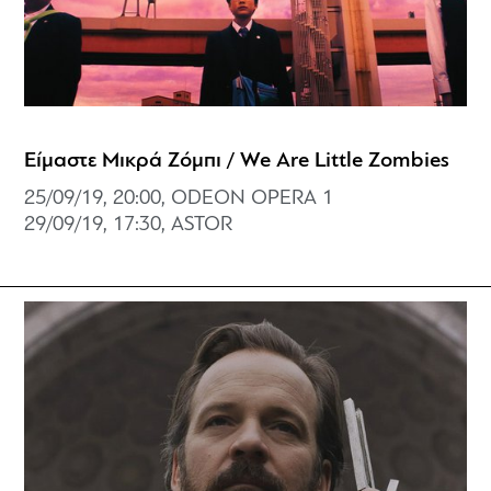
Είμαστε Μικρά Ζόμπι / We Are Little Zombies
25/09/19, 20:00, ODEON OPERA 1
29/09/19, 17:30, ASTOR