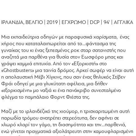
ΙΡΛΑΝΔΙΑ, ΒΕΛΓΙΟ | 2019 | ΕΓΧΡΩΜΟ | DCP | 94' | ΑΓΓΛΙΚΑ
Μια εκπαιδεύτρια οδηγών με παραφυσικά χαρίσματα, ένας
χήρος που καταταλαιπωρείται από το…φάντασμα της
γυναίκας του κι ένας ξεπεσμένος ροκ σταρ σατανιστής που
αναζητά μια παρθένα για θυσία στον Εωσφόρο μπας και
γράψει καμμιά επιτυχία. Από τον «Εξορκιστή» στο
«Ghostbusters» μια ταινία δρόμος. Αρκεί σωφέρ να είναι αυτή
η απολαυστική Μέβι Χίγκινς, που σαν ένας θηλυκός Στίβεν
Φράι οδηγεί με μια γλυκύτατη αφέλεια, μια δήθεν
«εξορκισμένη» μο ναξιά κι ένα πανάκριβο συνεσταλμένο
φλέγμα το παμπάλαιο Φορντ Φιέστα της.
Μαζί με το ιρλανδέζικό της χιούμορ, η τρισχαριτωμένη αυτή
παρωδία τρόμου ανατρέπει στερεότυπα, δεν αφήνει σε
χλωρό κλαρί τον γάμο, τη διασημότητα και την…παρθενιά,
ενώ γίνεται πραγματικά αξιολάτρευτη στην καμουφλαρισμένη