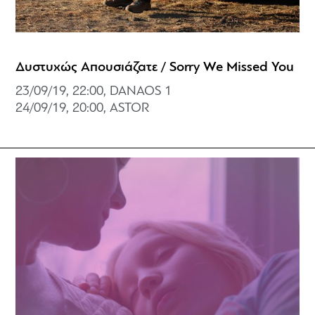
Δυστυχώς Απουσιάζατε / Sorry We Missed You
23/09/19, 22:00, DANAOS 1
24/09/19, 20:00, ASTOR