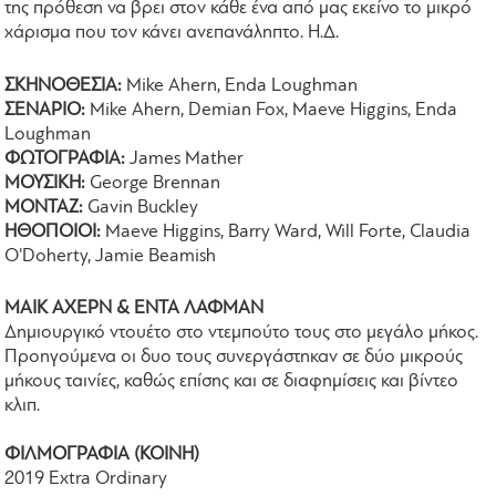
της πρόθεση να βρει στον κάθε ένα από μας εκείνο το μικρό
χάρισμα που τον κάνει ανεπανάληπτο. Η.Δ.
ΣΚΗΝΟΘΕΣΙΑ:
Mike Ahern, Enda Loughman
ΣΕΝΑΡΙΟ:
Mike Ahern, Demian Fox, Maeve Higgins, Enda
Loughman
ΦΩΤΟΓΡΑΦΙΑ:
James Mather
ΜΟΥΣΙΚΗ:
George Brennan
ΜΟΝΤΑΖ:
Gavin Buckley
ΗΘΟΠΟΙΟΙ:
Maeve Higgins, Barry Ward, Will Forte, Claudia
O'Doherty, Jamie Beamish
ΜΑΙΚ ΑΧΕΡΝ & ΕΝΤΑ ΛΑΦΜΑΝ
Δημιουργικό ντουέτο στο ντεμπούτο τους στο μεγάλο μήκος.
Προηγούμενα οι δυο τους συνεργάστηκαν σε δύο μικρούς
μήκους ταινίες, καθώς επίσης και σε διαφημίσεις και βίντεο
κλιπ.
ΦΙΛΜΟΓΡΑΦΙΑ (ΚΟΙΝΗ)
2019 Extra Ordinary