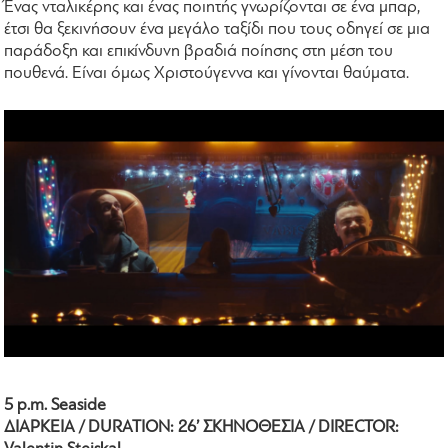
Ένας νταλικέρης και ένας ποιητής γνωρίζονται σε ένα μπαρ,
έτσι θα ξεκινήσουν ένα μεγάλο ταξίδι που τους οδηγεί σε μια
παράδοξη και επικίνδυνη βραδιά ποίησης στη μέση του
πουθενά. Είναι όμως Χριστούγεννα και γίνονται θαύματα.
5 p.m. Seaside
ΔΙΑΡΚΕΙΑ / DURATION: 26’ ΣΚΗΝΟΘΕΣΙΑ / DIRECTOR: