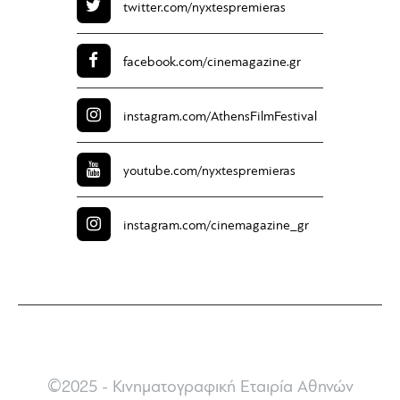
twitter.com/
nyxtespremieras
facebook.com/
cinemagazine.gr
instagram.com/
AthensFilmFestival
youtube.com/
nyxtespremieras
instagram.com/
cinemagazine_gr
©2025 - Κινηματογραφική Εταιρία Αθηνών