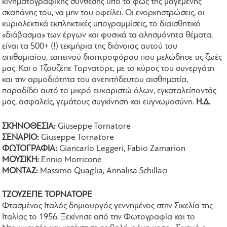
κινηματογραφικής σύνθεσης υπό το φως της μαγεμένης
σκαπάνης του, να μην του οφείλει. Οι ενορχηστρώσεις, οι
κυριολεκτικά εκπληκτικές υπογραμμίσεις, το διαισθητικό
«διάβασμα» των έργων και φυσικά τα αλησμόνητα θέματα,
είναι τα 500+ (!) τεκμήρια της διάνοιας αυτού του
σπιθαμιαίου, ταπεινού διοπτροφόρου που μελώδησε τις ζωές
μας. Και ο Τζουζέπε Τορνατόρε, με το κύρος του συνεργάτη
και την αρμοδιότητα του ανεπιτήδευτου αισθηματία,
παραδίδει αυτό το μικρό ευχαριστώ όλων, εγκαταλείποντάς
μας, ασφαλείς, γεμάτους συγκίνηση και ευγνωμοσύνη.
Η.Δ.
ΣΚΗΝΟΘΕΣΙΑ:
Giuseppe Tornatore
ΣΕΝΑΡΙΟ:
Giuseppe Tornatore
ΦΩΤΟΓΡΑΦΙΑ:
Giancarlo Leggeri, Fabio Zamarion
ΜΟΥΣΙΚΗ:
Ennio Morricone
ΜΟΝΤΑΖ:
Massimo Quaglia, Annalisa Schillaci
ΤΖΟΥΖΕΠΕ ΤΟΡΝΑΤΟΡΕ
Φτασμένος Ιταλός δημιουργός γεννημένος στην Σικελία της
Ιταλίας το 1956. Ξεκίνησε από την Φωτογραφία και το