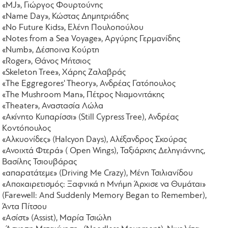
«MJ», Γιώργος Φουρτούνης
«Name Day», Κώστας Δημητριάδης
«No Future Kids», Ελένη Πουλοπούλου
«Notes from a Sea Voyage», Αργύρης Γερμανίδης
«Numb», Δέσποινα Κούρτη
«Roger», Θάνος Μήτσιος
«Skeleton Tree», Χάρης Ζαλαβράς
«The Eggregores' Theory», Ανδρέας Γατόπουλος
«The Mushroom Man», Πέτρος Νιαμονιτάκης
«Theater», Αναστασία Λώλα
«Ακίνητο Κυπαρίσσι» (Still Cypress Tree), Ανδρέας
Κοντόπουλος
«Αλκυονίδες» (Halcyon Days), Αλέξανδρος Σκούρας
«Ανοιχτά Φτερά» ( Open Wings), Ταξιάρχης Δεληγιάννης,
Βασίλης Τσιουβάρας
«απαρατάτεμε» (Driving Me Crazy), Μένη Τσιλιανίδου
«Αποχαιρετισμός: Ξαφνικά η Μνήμη Άρχισε να Θυμάται»
(Farewell: And Suddenly Memory Began to Remember),
Άντα Πίτσου
«Ασίστ» (Assist), Μαρία Τσιώλη