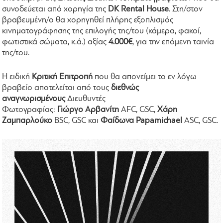
συνοδεύεται από χορηγία της
DK Rental House
. Στη/στον
βραβευμένη/ο θα χορηγηθεί πλήρης εξοπλισμός
κινηματογράφησης της επιλογής της/του (κάμερα, φακοί,
φωτιστικά σώματα, κ.ά.) αξίας
4.000€
, για την επόμενη ταινία
της/του.
Η ειδική
Κριτική Επιτροπή
που θα απονείμει το εν λόγω
βραβείο αποτελείται από τους
διεθνώς
αναγνωρισμένους
Διευθυντές
Φωτογραφίας:
Γιώργο
Αρβανίτη
AFC, GSC,
Χάρη
Ζαμπαρλούκο
BSC, GSC και
Φαίδωνα Papamichael
ASC, GSC.