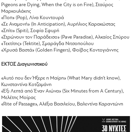
Pigeons are Dying, When the City is on Fire), Σταύρος
Μαρκουλάκης
«Ποπ» (Pop), Λίνα Κουντουρά
«Σε Αναμονή» (In Anticipation), Αυρήλιος Καρακώστας
«Σπίτι» (Spiti), Σοφία Σφυρή
«Στρώνουν τον Παράδεισο» (Pave Paradise), Αλκαίος Σπύρου
«Τεκτίτης» (Tektite), Σμαράγδα Νιτσοπούλου
«Χρυσά Βαστά» (Golden Fingers), Φοίβος Κοντογιάννης
ΕΚΤΟΣ Διαγωνιστικού
«Αυτό που δεν Ήξερε η Μαίρη» (What Mary didn’t know),
Κωνσταντίνα Κοτζαμάνη
«Έξι Λεπτά από Έναν Αιώνα» (Six Minutes from A Century),
Μελέτης Μοίρας
«Rite of Passage», Αλέξια Βασιλείου, Βαλεντίνα Καραντώνη