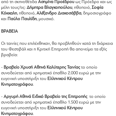
από τη σκηνοθέτιδα
Ασημίνα Προέδρου
ως Πρόεδρο και ως
μέλη τους/τις:
Δήμητρα Βλαγκοπούλου
, ηθοποιό,
Σοφία
Κόκκαλη
, ηθοποιό,
Αλέξανδρο
Διακοσάββα
, δημοσιογράφο
και
Παύλο Παυλίδη
, μουσικό.
ΒΡΑΒΕΙΑ
Οι ταινίες που επιλέχθηκαν, θα προβληθούν κατά τη διάρκεια
του Φεστιβάλ και η Κριτική Επιτροπή θα απονείμει τα εξής
βραβεία:
-
Βραβείο Χρυσή Αθηνά Καλύτερης Ταινίας
το οποίο
συνοδεύεται από χρηματικό έπαθλο 2.000 ευρώ με την
ευγενική υποστήριξη του
Ελληνικού Κέντρου
Κινηματογράφου
.
-
Αργυρή Αθηνά Ειδικό Βραβείο της Επιτροπής
το οποίο
συνοδεύεται από χρηματικό έπαθλο 1.500 ευρώ με την
ευγενική υποστήριξη του
Ελληνικού Κέντρου
Κινηματογράφου
.