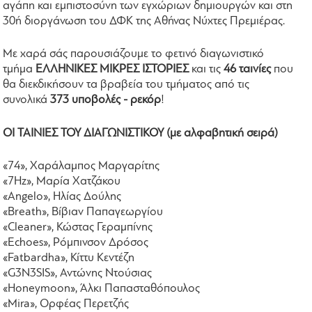
αγάπη και εμπιστοσύνη των εγχώριων δημιουργών και στη
30ή διοργάνωση του ΔΦΚ της Αθήνας Νύχτες Πρεμιέρας.
Με χαρά σάς παρουσιάζουμε το φετινό διαγωνιστικό
τμήμα
ΕΛΛΗΝΙΚΕΣ ΜΙΚΡΕΣ ΙΣΤΟΡΙΕΣ
και τις
46 ταινίες
που
θα διεκδικήσουν τα βραβεία του τμήματος από τις
συνολικά
373 υποβολές - ρεκόρ
!
ΟΙ ΤΑΙΝΙΕΣ ΤΟΥ ΔΙΑΓΩΝΙΣΤΙΚΟΥ (με αλφαβητική σειρά)
«74», Χαράλαμπος Μαργαρίτης
«7Hz», Μαρία Χατζάκου
«Angelo», Ηλίας Δούλης
«Breath», Βίβιαν Παπαγεωργίου
«Cleaner», Κώστας Γεραμπίνης
«Echoes», Ρόμπινσον Δρόσος
«Fatbardha», Κίττυ Κεντέζη
«G3N3SIS», Αντώνης Ντούσιας
«Honeymoon», Άλκι Παπασταθόπουλος
«Mira», Ορφέας Περετζής