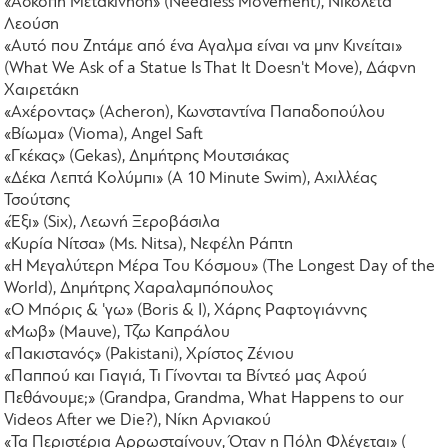
«Άσκοπη Μετακίνηση» (Needless Movement), Νικολέτα
Λεούση
«Αυτό που Ζητάμε από ένα Αγαλμα είναι να μην Κινείται»
(What We Ask of a Statue Is That It Doesn't Move), Δάφνη
Χαιρετάκη
«Αχέροντας» (Acheron), Κωνσταντίνα Παπαδοπούλου
«Βίωμα» (Vioma), Angel Saft
«Γκέκας» (Gekas), Δημήτρης Μουτσιάκας
«Δέκα Λεπτά Κολύμπι» (A 10 Minute Swim), Αχιλλέας
Τσούτσης
«Έξι» (Six), Λεωνή Ξεροβάσιλα
«Κυρία Νίτσα» (Ms. Nitsa), Νεφέλη Ράπτη
«Η Μεγαλύτερη Μέρα Του Κόσμου» (The Longest Day of the
World), Δημήτρης Χαραλαμπόπουλος
«Ο Μπόρις & 'γω» (Boris & I), Χάρης Ραφτογιάννης
«Μωβ» (Mauve), Τζω Καπράλου
«Πακιστανός» (Pakistani), Χρίστος Ζένιου
«Παππού και Γιαγιά, Τι Γίνονται τα Βίντεό μας Αφού
Πεθάνουμε;» (Grandpa, Grandma, What Happens to our
Videos After we Die?), Νίκη Αρνιακού
«Τα Περιστέρια Αρρωσταίνουν, Όταν η Πόλη Φλέγεται» (