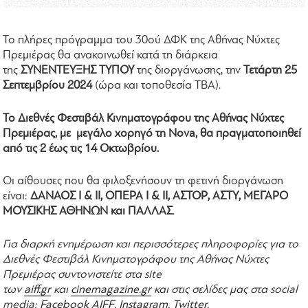
Το πλήρες πρόγραμμα του 30ού ΔΦΚ της Αθήνας Νύχτες
Πρεμιέρας θα ανακοινωθεί κατά τη διάρκεια
της
ΣΥΝΕΝΤΕΥΞΗΣ ΤΥΠΟΥ
της διοργάνωσης, την
Τετάρτη 25
Σεπτεμβρίου 2024
(ώρα και τοποθεσία TBA).
Το Διεθνές Φεστιβάλ Κινηματογράφου της Αθήνας Νύχτες
Πρεμιέρας, με μεγάλο χορηγό τη Nova, θα πραγματοποιηθεί
από τις 2 έως τις 14 Οκτωβρίου.
Οι αίθουσες που θα φιλοξενήσουν τη φετινή διοργάνωση
είναι:
ΔΑΝΑΟΣ Ι & ΙΙ, ΟΠΕΡΑ Ι & ΙΙ, ΑΣΤΟΡ, ΑΣΤΥ, ΜΕΓΑΡΟ
ΜΟΥΣΙΚΗΣ ΑΘΗΝΩΝ και ΠΑΛΛΑΣ
.
Για διαρκή ενημέρωση και περισσότερες πληροφορίες για το
Διεθνές Φεστιβάλ Κινηματογράφου της Αθήνας Νύχτες
Πρεμιέρας συντονιστείτε στα site
των
aiff.gr
και
cinemagazine.gr
και στις σελίδες μας στα social
media:
Facebook AIFF
,
Instagram
,
Twitter
.