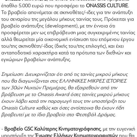
έπαθλο 5.000 ευρώ που προσφέρει το
ONASSIS CULTURE
.
Το βραβείο απονέμεται σε σκηνοθέτες/-ιδες για την ανάπτυξη
του σεναρίου της μεγάλου μήκους ταινίας τους. Πρόκειται για
βραβείο ανάπτυξης (development), με την έννοια ότι
προσφέρεται μεν ως επιβράβευση μιας συγκεκριμένης ταινίας
αλλά θεωρείται μία οικονομική ενίσχυση του επόμενου έργου
του/της σκηνοθέτη/-ίδας (δικής του/της επιλογής), και έχει
ανταποδοτικό χαρακτήρα κατά τα πρότυπα των διεθνών και
εγχώριων βραβείων ανάπτυξης.
Σημείωση: Διευκρινίζεται ότι από τις ταινίες μικρού μήκους
που θα διαγωνίζονται στις ΕΛΛΗΝΙΚΕΣ ΜΙΚΡΕΣ ΙΣΤΟΡΙΕΣ
των 30ών Νυχτών Πρεμιέρας, θα εξαιρεθούν από την
βράβευση με το Onassis Award όσες ταινίες μικρού μήκους
έχουν λάβει κατά την παραγωγή τους την υποστήριξη του
Onassis Culture καθώς και όσες αντίστοιχα θα έχουν ήδη
βραβευτεί με το ίδιο βραβείο στο Φεστιβάλ Δράμας.
-
Βραβείο GSC Καλύτερης Κινηματογράφησης
, με την ευγενική
υποστήριξη της
Ένωσης Ελλήνων Κινηματογραφιστών
που θα