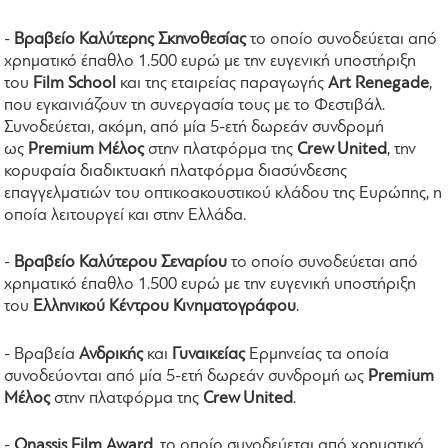
-
Βραβείο Καλύτερης Σκηνοθεσίας
τo οποίo συνοδεύεται από
χρηματικό έπαθλο 1.500 ευρώ με την ευγενική υποστήριξη
του
Film School
και της εταιρείας παραγωγής
Art Renegade
,
που εγκαινιάζουν τη συνεργασία τους με το Φεστιβάλ.
Συνοδεύεται, ακόμη, από μία 5-ετή δωρεάν συνδρομή
ως
Premium Μέλος
στην πλατφόρμα της
Crew United
, την
κορυφαία διαδικτυακή πλατφόρμα διασύνδεσης
επαγγελματιών του οπτικοακουστικού κλάδου της Ευρώπης, η
οποία λειτουργεί και στην Ελλάδα.
-
Βραβείο Καλύτερου Σεναρίου
το οποίο συνοδεύεται από
χρηματικό έπαθλο 1.500 ευρώ με την ευγενική υποστήριξη
του
Ελληνικού Κέντρου Κινηματογράφου
.
- Βραβεία
Ανδρικής
και
Γυναικείας
Ερμηνείας τα οποία
συνοδεύονται από μία 5-ετή δωρεάν συνδρομή ως
Premium
Μέλος
στην πλατφόρμα της
Crew United
.
-
Onassis Film Award
, το οποίο συνοδεύεται από χρηματικό