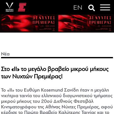
Νέα
Στο «II» το μεγάλο βραβείο μικρού μήκους
των Νυχτών Πρεμιέρας!
To «ΙΙ» του Ευθύμη Kosemund Σανίδη ήταν η μεγάλη
νικήτρια ταινία του ελληνικού διαγωνιστικού τμήματος
μικρού μήκους του 20ού Διεθνούς Φεστιβάλ
Κινηματογράφου της Αθήνας Νύχτες Πρεμιέρας, αφού
κέρδισε το Πρώτο Βραβείο Καλύτερης Ταινίας και το