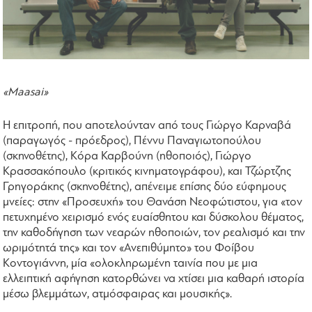
«Maasai»
Η επιτροπή, που αποτελούνταν από τους Γιώργο Καρναβά
(παραγωγός - πρόεδρος), Πέννυ Παναγιωτοπούλου
(σκηνοθέτης), Κόρα Καρβούνη (ηθοποιός), Γιώργο
Κρασσακόπουλο (κριτικός κινηματογράφου), και Τζώρτζης
Γρηγοράκης (σκηνοθέτης), απένειμε επίσης δύο εύφημους
μνείες: στην «Προσευχή» του Θανάση Νεοφώτιστου, για «τον
πετυχημένο χειρισμό ενός ευαίσθητου και δύσκολου θέματος,
την καθοδήγηση των νεαρών ηθοποιών, τον ρεαλισμό και την
ωριμότητά της» και τον «Ανεπιθύμητο» του Φοίβου
Κοντογιάννη, μία «ολοκληρωμένη ταινία που με μια
ελλειπτική αφήγηση κατορθώνει να χτίσει μια καθαρή ιστορία
μέσω βλεμμάτων, ατμόσφαιρας και μουσικής».