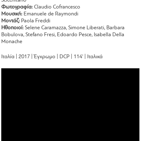
Scicchitano
Φωτογραφία:
Claudio Cofrancesco
Μουσική:
Emanuele de Raymondi
Μοντάζ:
Paola Freddi
Ηθοποιοί:
Selene Caramazza, Simone Liberati, Barbara
Bobulova, Stefano Fresi, Edoardo Pesce, Isabella Della
Monache
Ιταλία | 2017 | Έγχρωμο | DCP | 114' | Ιταλικά