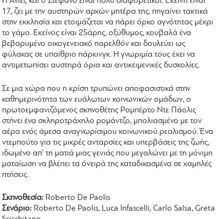
Η Ανιές και ο Στέφανο είναι πολύ διαφορετικοί. Εκείνη είναι
17, ζει με την αυστηρών αρχών μητέρα της, πηγαίνει τακτικά
στην εκκλησία και ετοιμάζεται να πάρει όρκο αγνότητας μέχρι
το γάμο. Εκείνος είναι 25άρης, οξύθυμος, κουβαλά ένα
βεβαρυμένο οικογενειακό παρελθόν και δουλεύει ως
φύλακας σε υπαίθριο πάρκινγκ. Η γνωριμία τους έχει να
αντιμετωπίσει αυστηρά όρια και αντικειμενικές δυσκολίες.
Σε μια χώρα που η κρίση τρυπώνει αποφασιστικά στην
καθημερινότητα των ευάλωτων κοινωνικών ομάδων, ο
πρωτοεμφανιζόμενος σκηνοθέτης Ρομπέρτο Ντε Πάολις
στήνει ένα σκληροτράχηλο ρομάντζο, μπολιασμένο με τον
αέρα ενός άμεσα αναγνωρίσιμου κοινωνικού ρεαλισμού. Ένα
ντεμπούτο για τις μικρές ανταρσίες και υπερβάσεις της ζωής,
ιδωμένο απ’ τη ματιά μιας γενιάς που μεγαλώνει με τη μόνιμη
ματαίωση να βλέπει τα όνειρά της καταδικασμένα σε χαμηλές
πτήσεις.
Σκηνοθεσία:
Roberto De Paolis
Σενάριο:
Roberto De Paolis, Luca Infascelli, Carlo Salsa, Greta