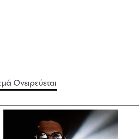
εμά Ονειρεύεται