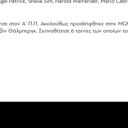
el Patrick, Sheila Sim, Harold Warrender, Mario Cabr
ησε στον Α’ Π.Π. Ακολούθως προσλήφθηκε στην MGM
βιν Θάλμπεργκ. Σκηνοθέτησε 6 ταινίες των οποίων το