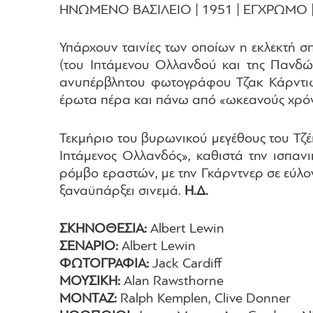
ΗΝΩΜΕΝΟ ΒΑΣΙΛΕΙΟ | 1951 | ΕΓΧΡΩΜΟ | D
Υπάρχουν ταινίες των οποίων η εκλεκτή σ
(του Ιπτάμενου Ολλανδού και της Πανδώρ
ανυπέρβλητου φωτογράφου Τζακ Κάρντιφ, τ
έρωτα πέρα και πάνω από «ωκεανούς χρό
Τεκμήριο του βυρωνικού μεγέθους του Τζ
Ιπτάμενος Ολλανδός», καθιστά την ισπα
ρόμβο εραστών, με την Γκάρντνερ σε εύλο
ξαναϋπάρξει σινεμά.
Η.Δ.
ΣΚΗΝΟΘΕΣΙΑ:
Albert Lewin
ΣΕΝΑΡΙΟ:
Albert Lewin
ΦΩΤΟΓΡΑΦΙΑ:
Jack Cardiff
ΜΟΥΣΙΚΗ:
Alan Rawsthorne
ΜΟΝΤΑΖ:
Ralph Kemplen, Clive Donner