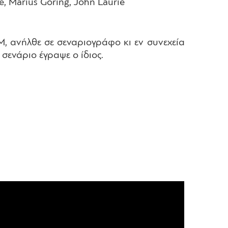
é, Marius Goring, John Laurie
, ανήλθε σε σεναριογράφο κι εν συνεχεία
 σενάριο έγραψε ο ίδιος.