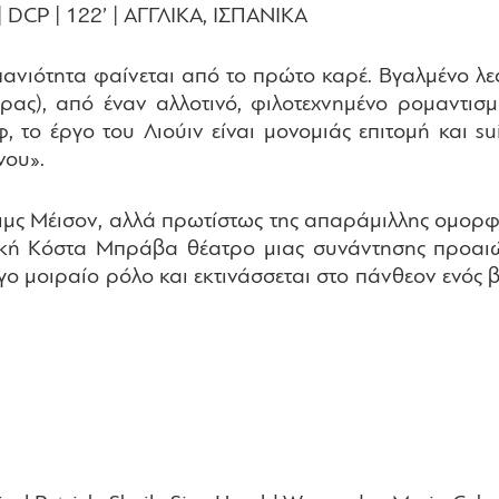
CP | 122’ | ΑΓΓΛΙΚΑ, ΙΣΠΑΝΙΚΑ
πανιότητα φαίνεται από το πρώτο καρέ. Βγαλμένο λες
ας), από έναν αλλοτινό, φιλοτεχνημένο ρομαντισ
ο έργο του Λιούιν είναι μονομιάς επιτομή και sui
νου».
έιμς Μέισον, αλλά πρωτίστως της απαράμιλλης ομορφ
νική Κόστα Μπράβα θέατρο μιας συνάντησης προαιώ
γο μοιραίο ρόλο και εκτινάσσεται στο πάνθεον ενός 