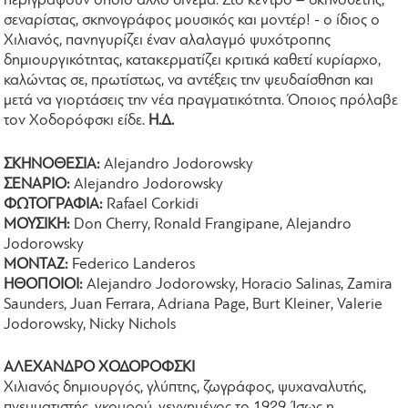
περιγράψουν όποιο άλλο σινεμά. Στο κέντρο – σκηνοθέτης,
σεναρίστας, σκηνογράφος μουσικός και μοντέρ! - ο ίδιος ο
Χιλιανός, πανηγυρίζει έναν αλαλαγμό ψυχότροπης
δημιουργικότητας, κατακερματίζει κριτικά καθετί κυρίαρχο,
καλώντας σε, πρωτίστως, να αντέξεις την ψευδαίσθηση και
μετά να γιορτάσεις την νέα πραγματικότητα. Όποιος πρόλαβε
τον Χοδορόφσκι είδε.
Η.Δ.
ΣΚΗΝΟΘΕΣΙΑ:
Alejandro Jodorowsky
ΣΕΝΑΡΙΟ:
Alejandro Jodorowsky
ΦΩΤΟΓΡΑΦΙΑ:
Rafael Corkidi
ΜΟΥΣΙΚΗ:
Don Cherry, Ronald Frangipane, Alejandro
Jodorowsky
ΜΟΝΤΑΖ:
Federico Landeros
ΗΘΟΠΟΙΟΙ:
Alejandro Jodorowsky, Horacio Salinas, Zamira
Saunders, Juan Ferrara, Adriana Page, Burt Kleiner, Valerie
Jodorowsky, Nicky Nichols
ΑΛΕΧΑΝΔΡΟ ΧΟΔΟΡΟΦΣΚΙ
Χιλιανός δημιουργός, γλύπτης, ζωγράφος, ψυχαναλυτής,
πνευματιστής, γκουρού, γεννημένος το 1929. Ίσως η