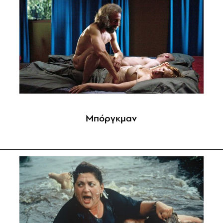
Μπόργκμαν