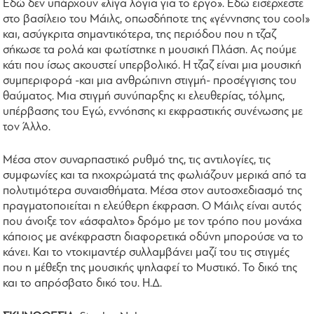
Εδώ δεν υπάρχουν «λίγα λόγια για το έργο». Εδώ εισέρχεστε
στο βασίλειο του Mάιλς, οπωσδήποτε της «γέννησης του cool»
και, ασύγκριτα σημαντικότερα, της περιόδου που η τζαζ
σήκωσε τα ρολά και φωτίστηκε η μουσική Πλάση. Ας πούμε
κάτι που ίσως ακουστεί υπερβολικό. Η τζαζ είναι μια μουσική
συμπεριφορά -και μια ανθρώπινη στιγμή- προσέγγισης του
θαύματος. Μια στιγμή συνύπαρξης κι ελευθερίας, τόλμης,
υπέρβασης του Εγώ, εννόησης κι εκφραστικής συνένωσης με
τον Άλλο.
Μέσα στον συναρπαστικό ρυθμό της, τις αντιλογίες, τις
συμφωνίες και τα ηχοχρώματά της φωλιάζουν μερικά από τα
πολυτιμότερα συναισθήματα. Μέσα στον αυτοσχεδιασμό της
πραγματοποιείται η ελεύθερη έκφραση. Ο Μάιλς είναι αυτός
που άνοιξε τον «άσφαλτο» δρόμο με τον τρόπο που μονάχα
κάποιος με ανέκφραστη διαφορετικά οδύνη μπορούσε να το
κάνει. Και το ντοκιμαντέρ συλλαμβάνει μαζί του τις στιγμές
που η μέθεξη της μουσικής ψηλαφεί το Μυστικό. Το δικό της
και το απρόσβατο δικό του. Η.Δ.