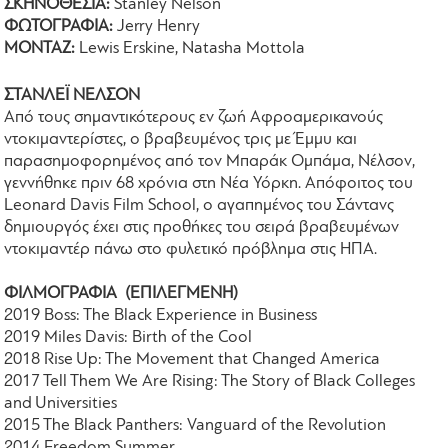
ΣΚΗΝΟΘΕΣΙΑ:
Stanley Nelson
ΦΩΤΟΓΡΑΦΙΑ:
Jerry Henry
ΜΟΝΤΑΖ:
Lewis Erskine, Natasha Mottola
ΣΤΑΝΛΕΪ ΝΕΛΣΟΝ
Από τους σημαντικότερους εν ζωή Αφροαμερικανούς
ντοκιμαντερίστες, ο βραβευμένος τρις με Έμμυ και
παρασημοφορημένος από τον Μπαράκ Ομπάμα, Νέλσον,
γεννήθηκε πριν 68 χρόνια στη Νέα Υόρκη. Απόφοιτος του
Leonard Davis Film School, ο αγαπημένος του Σάντανς
δημιουργός έχει στις προθήκες του σειρά βραβευμένων
ντοκιμαντέρ πάνω στο φυλετικό πρόβλημα στις ΗΠΑ.
ΦΙΛΜΟΓΡΑΦΙΑ (ΕΠΙΛΕΓΜΕΝΗ)
2019 Boss: The Black Experience in Business
2019 Miles Davis: Birth of the Cool
2018 Rise Up: The Movement that Changed America
2017 Tell Them We Are Rising: The Story of Black Colleges
and Universities
2015 The Black Panthers: Vanguard of the Revolution
2014 Freedom Summer