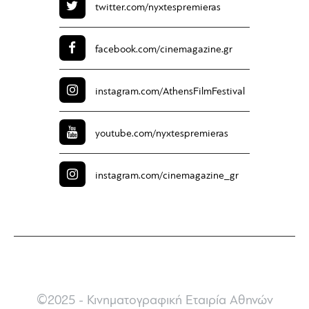
twitter.com/
nyxtespremieras
facebook.com/
cinemagazine.gr
instagram.com/
AthensFilmFestival
youtube.com/
nyxtespremieras
instagram.com/
cinemagazine_gr
©2025 - Κινηματογραφική Εταιρία Αθηνών