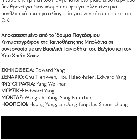
η εμβριθής κριτική του Γιανγκ πάνω στο βίαιο εκμοντερνισμό
δεν θρηνεί για έναν κόσμο που φεύγει, αλλά είναι μια
συνθλιπτικά όμορφη αλληγορία για έναν κόσμο που έπεται.
Θ.Κ.
Αποκατεστημένο από το Ίδρυμα Παγκόσμιου
Κινηματογράφου της Ταινιοθήκης της Μπολόνια σε
συνεργασία με την Βασιλική Ταινιοθήκη του Βελγίου και τον
Χου Χσιάο Χσιεν.
ΣΚΗΝΟΘΕΣΙΑ:
Edward Yang
ΣΕΝΑΡΙΟ:
Chu T'ien-wen, Hou Hsiao-hsien, Edward Yang
ΦΩΤΟΓΡΑΦΙΑ:
Yang Wei-han
ΜΟΥΣΙΚΗ:
Edward Yang
ΜΟΝΤΑΖ:
Wang Chi-Yang, Sung Fan-chen
ΗΘΟΠΟΙΟΙ:
Huang Yung, Lin Jung-feng, Liu Sheng-chung