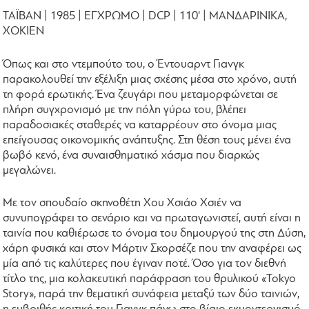
ΤΑΪΒΑΝ | 1985 | ΕΓΧΡΩΜΟ | DCP | 110' | ΜΑΝΔΑΡΙΝΙΚΑ,
ΧΟΚΙΕΝ
Όπως και στο ντεμπούτο του, ο Έντουαρντ Γιανγκ
παρακολουθεί την εξέλιξη μιας σχέσης μέσα στο χρόνο, αυτή
τη φορά ερωτικής. Ένα ζευγάρι που μεταμορφώνεται σε
πλήρη συγχρονισμό με την πόλη γύρω του, βλέπει
παραδοσιακές σταθερές να καταρρέουν στο όνομα μιας
επείγουσας οικονομικής ανάπτυξης. Στη θέση τους μένει ένα
βωβό κενό, ένα συναισθηματικό χάσμα που διαρκώς
μεγαλώνει.
Με τον σπουδαίο σκηνοθέτη Χου Χσιάο Χσιέν να
συνυπογράφει το σενάριο και να πρωταγωνιστεί, αυτή είναι η
ταινία που καθιέρωσε το όνομα του δημουργού της στη Δύση,
χάρη φυσικά και στον Μάρτιν Σκορσέζε που την αναφέρει ως
μία από τις καλύτερες που έγιναν ποτέ. Όσο για τον διεθνή
τίτλο της, μια κολακευτική παράφραση του θρυλικού «Tokyo
Story», παρά την θεματική συνάφεια μεταξύ των δύο ταινιών,