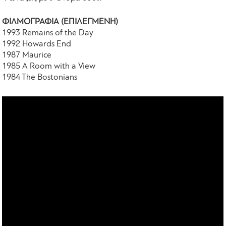
ΦΙΛΜΟΓΡΑΦΙΑ (ΕΠΙΛΕΓΜΕΝΗ)
1993 Remains of the Day
1992 Howards End
1987 Maurice
1985 A Room with a View
1984 The Bostonians