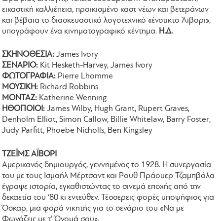
εικαστική καλλιέπεια, προικισμένο καστ νέων και βετεράνων
και βέβαια το διασκευαστικό λογοτεχνικό «ένστικτο Άιβορι»,
υπογράφουν ένα κινηματογραφικό κέντημα.
Η.Δ.
ΣΚΗΝΟΘΕΣΙΑ:
James Ivory
ΣΕΝΑΡΙΟ:
Kit Hesketh-Harvey, James Ivory
ΦΩΤΟΓΡΑΦΙΑ:
Pierre Lhomme
ΜΟΥΣΙΚΗ:
Richard Robbins
ΜΟΝΤΑΖ:
Katherine Wenning
ΗΘΟΠΟΙΟΙ:
James Wilby, Hugh Grant, Rupert Graves,
Denholm Elliot, Simon Callow, Billie Whitelaw, Barry Foster,
Judy Parfitt, Phoebe Nicholls, Ben Kingsley
ΤΖΕΪΜΣ ΑΪΒΟΡΙ
Αμερικανός δημιουργός, γεννημένος το 1928. Η συνεργασία
του με τους Ισμαήλ Μέρτσαντ και Ρουθ Πράουερ Τζαμπβάλα
έγραψε ιστορία, εγκαθιστώντας το σινεμά εποχής από την
δεκαετία του ‘80 κι εντεύθεν. Τέσσερεις φορές υποψήφιος για
Όσκαρ, μια φορά νικητής για το σενάριο του «Να με
Φωνάζεις με τ' Όνομά σου».