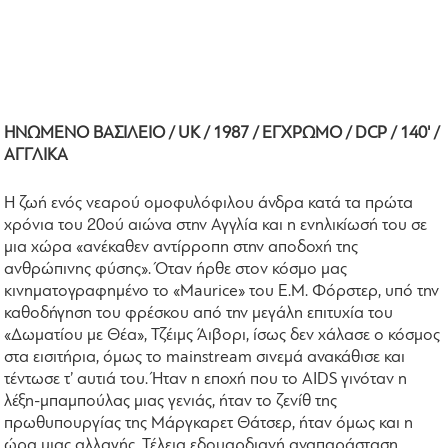
ΗΝΩΜΕΝΟ ΒΑΣΙΛΕΙΟ / UK / 1987 / ΕΓΧΡΩΜΟ / DCP / 140' /
ΑΓΓΛΙΚΑ
Η ζωή ενός νεαρού ομοφυλόφιλου άνδρα κατά τα πρώτα
χρόνια του 20ού αιώνα στην Αγγλία και η ενηλικίωσή του σε
μια χώρα «ανέκαθεν αντίρροπη στην αποδοχή της
ανθρώπινης φύσης». Όταν ήρθε στον κόσμο μας
κινηματογραφημένο το «Maurice» του Ε.Μ. Φόρστερ, υπό την
καθοδήγηση του φρέσκου από την μεγάλη επιτυχία του
«Δωματίου με Θέα», Τζέιμς Άιβορι, ίσως δεν χάλασε ο κόσμος
στα εισιτήρια, όμως το mainstream σινεμά ανακάθισε και
τέντωσε τ’ αυτιά του. Ήταν η εποχή που το AIDS γινόταν η
λέξη-μπαμπούλας μιας γενιάς, ήταν το ζενίθ της
πρωθυπουργίας της Μάργκαρετ Θάτσερ, ήταν όμως και η
ώρα μιας αλλαγής. Τέλεια εδουαρδιανή αναπαράσταση,