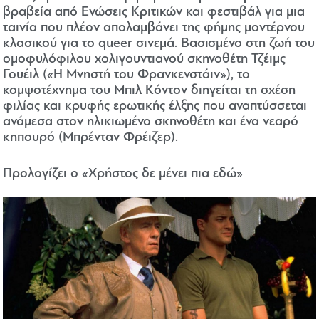
βραβεία από Ενώσεις Κριτικών και φεστιβάλ για μια
ταινία που πλέον απολαμβάνει της φήμης μοντέρνου
κλασικού για το queer σινεμά. Βασισμένο στη ζωή του
ομοφυλόφιλου χολιγουντιανού σκηνοθέτη Τζέιμς
Γουέιλ («Η Μνηστή του Φρανκενστάιν»), το
κομψοτέχνημα του Μπιλ Κόντον διηγείται τη σχέση
φιλίας και κρυφής ερωτικής έλξης που αναπτύσσεται
ανάμεσα στον ηλικιωμένο σκηνοθέτη και ένα νεαρό
κηπουρό (Μπρένταν Φρέιζερ).
Προλογίζει ο «Χρήστος δε μένει πια εδώ»